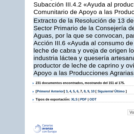
Subacción III.4.2 «Ayuda al produ
Comunitario de Apoyo a las Produc
Extracto de la Resolución de 13 de
Sector Primario de la Consejería d
Aguas, por la que se convocan, par
Acción III.6 «Ayuda al consumo de
leche de cabra y oveja de origen lo
industria láctea y quesería artesan
productor de leche de caprino y o
Apoyo a las Producciones Agrarias
231 documentos encontrados, mostrando del 151 al 175.
[
Primero
/
Anterior
]
3
,
4
,
5
,
6
,
7
,
8
,
9
,
10
[
Siguiente
/
Último
]
Tipos de exportación:
XLS
|
PDF
|
ODT