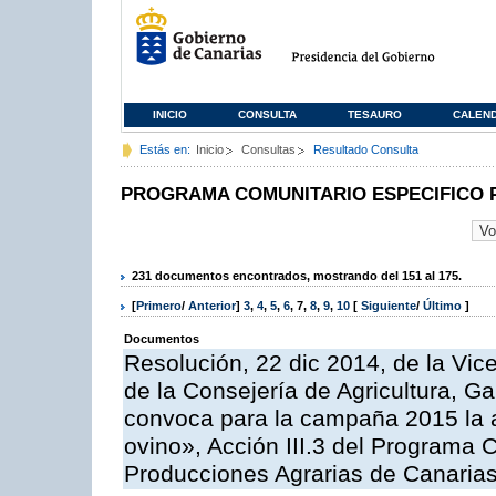
INICIO
CONSULTA
TESAURO
CALEN
Estás en:
Inicio
Consultas
Resultado Consulta
PROGRAMA COMUNITARIO ESPECIFICO 
231 documentos encontrados, mostrando del 151 al 175.
[
Primero
/
Anterior
]
3
,
4
,
5
,
6
,
7
,
8
,
9
,
10
[
Siguiente
/
Último
]
Documentos
Resolución, 22 dic 2014, de la Vic
de la Consejería de Agricultura, G
convoca para la campaña 2015 la a
ovino», Acción III.3 del Programa 
Producciones Agrarias de Canaria