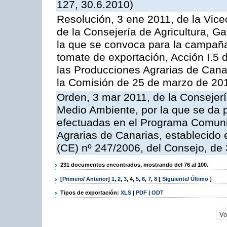
127, 30.6.2010)
Resolución, 3 ene 2011, de la Vice
de la Consejería de Agricultura, G
la que se convoca para la campaña
tomate de exportación, Acción I.5
las Producciones Agrarias de Cana
la Comisión de 25 de marzo de 201
Orden, 3 mar 2011, de la Consejerí
Medio Ambiente, por la que se da p
efectuadas en el Programa Comuni
Agrarias de Canarias, establecido e
(CE) nº 247/2006, del Consejo, de
231 documentos encontrados, mostrando del 76 al 100.
[
Primero
/
Anterior
]
1
,
2
,
3
,
4
,
5
,
6
,
7
,
8
[
Siguiente
/
Último
]
Tipos de exportación:
XLS
|
PDF
|
ODT