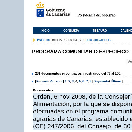
INICIO
CONSULTA
TESAURO
CALEN
Estás en:
Inicio
Consultas
Resultado Consulta
PROGRAMA COMUNITARIO ESPECIFICO 
231 documentos encontrados, mostrando del 76 al 100.
[
Primero
/
Anterior
]
1
,
2
,
3
,
4
,
5
,
6
,
7
,
8
[
Siguiente
/
Último
]
Documentos
Orden, 6 nov 2008, de la Consejerí
Alimentación, por la que se dispon
efectuadas en el programa comunit
agrarias de Canarias, establecido e
(CE) 247/2006, del Consejo, de 30