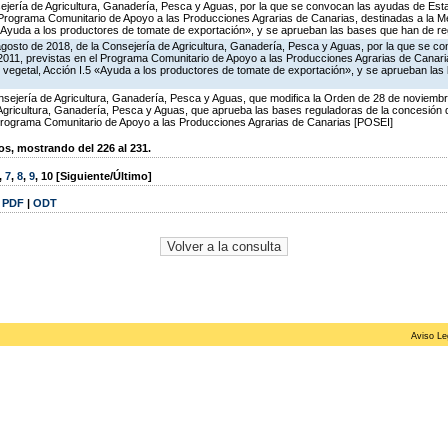
ejería de Agricultura, Ganadería, Pesca y Aguas, por la que se convocan las ayudas de Esta
Programa Comunitario de Apoyo a las Producciones Agrarias de Canarias, destinadas a la Me
«Ayuda a los productores de tomate de exportación», y se aprueban las bases que han de reg
agosto de 2018, de la Consejería de Agricultura, Ganadería, Pesca y Aguas, por la que se c
2011, previstas en el Programa Comunitario de Apoyo a las Producciones Agrarias de Canaria
 vegetal, Acción I.5 «Ayuda a los productores de tomate de exportación», y se aprueban las
sejería de Agricultura, Ganadería, Pesca y Aguas, que modifica la Orden de 28 de noviemb
 Agricultura, Ganadería, Pesca y Aguas, que aprueba las bases reguladoras de la concesión
rograma Comunitario de Apoyo a las Producciones Agrarias de Canarias [POSEI]
, mostrando del 226 al 231.
,
7
,
8
,
9
,
10
[Siguiente/Último]
|
PDF
|
ODT
Aviso Le