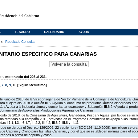
A
TESAURO
CALENDARIO
AYUDA
s
Resultado Consulta
TARIO ESPECIFICO PARA CANARIAS
, mostrando del 226 al 231.
,
7
,
8
,
9
,
10
[Siguiente/Último]
de junio de 2018, de la Viceconsejería de Sector Primario de la Consejería de Agricultura, G
ra el ejercicio 2018 la Acción III.6 «Ayuda al consumo de productos lácteos elaborados con
.6.1 «Ayuda a la industria láctea y queserías artesanales» y Subacción III.6.2 «Ayuda al produ
Comunitario de Apoyo a las Producciones Agrarias de Canarias
osto de 2018, de la Consejería de Agricultura, Ganadería, Pesca y Aguas, por la que se incr
do referidas a la campaña 2011, previstas en el Programa Comunitario de Apoyo a las Produ
.1.1, I.3, I.6, I.7, III.2.2, III.4.2, III.6.2, III.8 y III.11
el que se deroga el Decreto 126/2009, 22 septiembre (BOC 193, 1.10.2009), por el que se cre
de Caprino y Ovino para las Islas Canarias, y por el que se establecen normas para el acce
erechos a prima de caprino y ovino