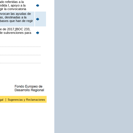
do referidas a la
dida I, apoyo a la
ir la convocatoria
onvocan las ayudas de
s, destinadas a la
 bases que han de regir
re de 2017,[BOC 233,
 de subvenciones para
gal
Sugerencias y Reclamaciones