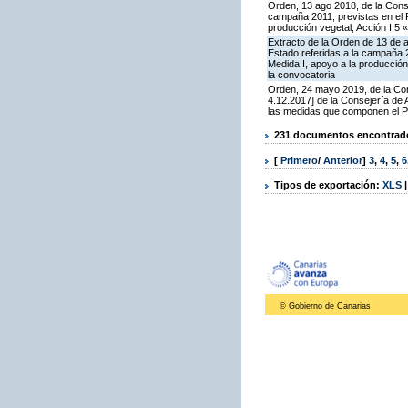
Orden, 13 ago 2018, de la Cons
campaña 2011, previstas en el 
producción vegetal, Acción I.5 
Extracto de la Orden de 13 de 
Estado referidas a la campaña 
Medida I, apoyo a la producción
la convocatoria
Orden, 24 mayo 2019, de la Con
4.12.2017] de la Consejería de
las medidas que componen el P
231 documentos encontrados
[
Primero
/
Anterior
]
3
,
4
,
5
,
6
Tipos de exportación:
XLS
© Gobierno de Canarias