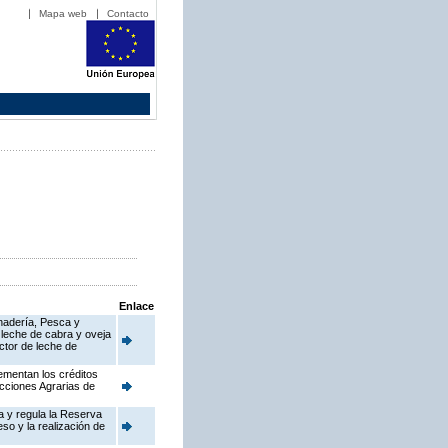
Mapa web
Contacto
Enlace
anadería, Pesca y
 leche de cabra y oveja
ctor de leche de
ementan los créditos
cciones Agrarias de
a y regula la Reserva
so y la realización de