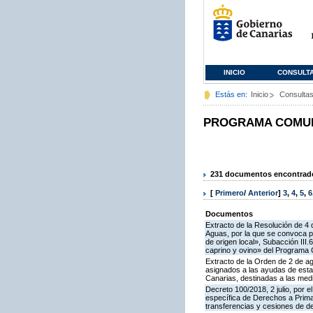
INICIO
CONSULT
Estás en:
Inicio
Consulta
PROGRAMA COMUNI
231 documentos encontrados
[
Primero
/
Anterior
]
3
,
4
,
5
,
6
Documentos
Extracto de la Resolución de 4 
Aguas, por la que se convoca pa
de origen local», Subacción III
caprino y ovino» del Programa 
Extracto de la Orden de 2 de ag
asignados a las ayudas de esta
Canarias, destinadas a las medidas I
Decreto 100/2018, 2 julio, por 
específica de Derechos a Prima 
transferencias y cesiones de d