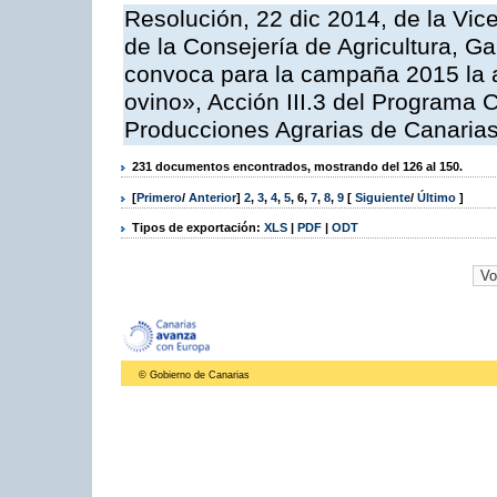
Resolución, 22 dic 2014, de la Vic
de la Consejería de Agricultura, G
convoca para la campaña 2015 la a
ovino», Acción III.3 del Programa 
Producciones Agrarias de Canaria
231 documentos encontrados, mostrando del 126 al 150.
[
Primero
/
Anterior
]
2
,
3
,
4
,
5
,
6
,
7
,
8
,
9
[
Siguiente
/
Último
]
Tipos de exportación:
XLS
|
PDF
|
ODT
© Gobierno de Canarias