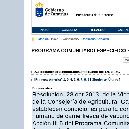
INICIO
CONSULTA
TESAURO
CALEN
Estás en:
Inicio
Consultas
Resultado Consulta
PROGRAMA COMUNITARIO ESPECIFICO 
231 documentos encontrados, mostrando del 126 al 150.
[
Primero
/
Anterior
]
2
,
3
,
4
,
5
,
6
,
7
,
8
,
9
[
Siguiente
/
Último
]
Documentos
Resolución, 23 oct 2013, de la Vic
de la Consejería de Agricultura, G
establecen condiciones para la co
humano de carne fresca de vacuno, 
Acción III.5 del Programa Comunit