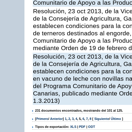
Comunitario de Apoyo a las Produc
Resolución, 23 oct 2013, de la Vic
de la Consejería de Agricultura, G
establecen condiciones para la con
de terneros destinados al engorde,
Comunitario de Apoyo a las Produc
mediante Orden de 19 de febrero 
Resolución, 23 oct 2013, de la Vic
de la Consejería de Agricultura, G
establecen condiciones para la con
en vacuno de leche con novillas na
del Programa Comunitario de Apoyo
Canarias, publicado mediante Ord
1.3.2013)
231 documentos encontrados, mostrando del 101 al 125.
[
Primero
/
Anterior
]
1
,
2
,
3
,
4
,
5
,
6
,
7
,
8
[
Siguiente
/
Último
]
Tipos de exportación:
XLS
|
PDF
|
ODT