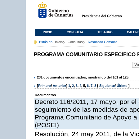
INICIO
CONSULTA
TESAURO
CALEN
Estás en:
Inicio
Consultas
Resultado Consulta
PROGRAMA COMUNITARIO ESPECIFICO 
231 documentos encontrados, mostrando del 101 al 125.
[
Primero
/
Anterior
]
1
,
2
,
3
,
4
,
5
,
6
,
7
,
8
[
Siguiente
/
Último
]
Documentos
Decreto 116/2011, 17 mayo, por el
seguimiento de las medidas de apoy
Programa Comunitario de Apoyo a 
(POSEI)
Resolución, 24 may 2011, de la Vic