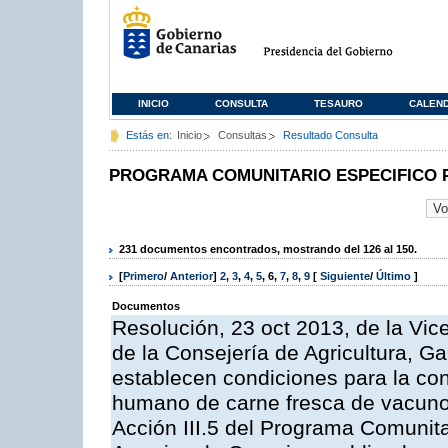
INICIO
CONSULTA
TESAURO
CALEN
Estás en:
Inicio
Consultas
Resultado Consulta
PROGRAMA COMUNITARIO ESPECIFICO 
231 documentos encontrados, mostrando del 126 al 150.
[
Primero
/
Anterior
]
2
,
3
,
4
,
5
,
6
,
7
,
8
,
9
[
Siguiente
/
Último
]
Documentos
Resolución, 23 oct 2013, de la Vic
de la Consejería de Agricultura, G
establecen condiciones para la co
humano de carne fresca de vacuno, 
Acción III.5 del Programa Comunit