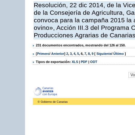
Resolución, 22 dic 2014, de la Vic
de la Consejería de Agricultura, G
convoca para la campaña 2015 la a
ovino», Acción III.3 del Programa 
Producciones Agrarias de Canaria
231 documentos encontrados, mostrando del 126 al 150.
[
Primero
/
Anterior
]
2
,
3
,
4
,
5
,
6
,
7
,
8
,
9
[
Siguiente
/
Último
]
Tipos de exportación:
XLS
|
PDF
|
ODT
© Gobierno de Canarias