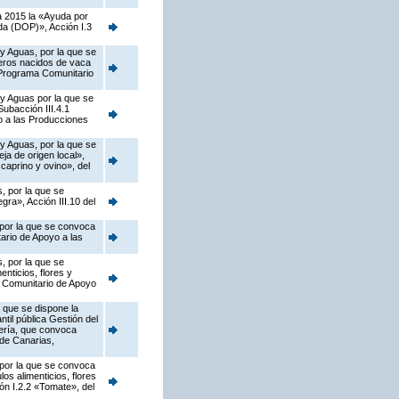
a 2015 la «Ayuda por
da (DOP)», Acción I.3
 y Aguas, por la que se
neros nacidos de vaca
l Programa Comunitario
 y Aguas por la que se
ubacción III.4.1
o a las Producciones
 y Aguas, por la que se
a de origen local»,
caprino y ovino», del
, por la que se
ra», Acción III.10 del
 por la que se convoca
ario de Apoyo a las
, por la que se
nticios, flores y
a Comunitario de Apoyo
 que se dispone la
til pública Gestión del
jería, que convoca
de Canarias,
 por la que se convoca
os alimenticios, flores
ión I.2.2 «Tomate», del