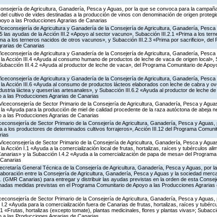
Consejería de Agricultura, Ganadería, Pesca y Aguas, por la que se convoca para la campañ
del cultivo de vides destinadas a la producción de vinos con denominación de origen protegi
poyo a las Producciones Agrarias de Canarias
Viceconsejería de Agricultura y Ganadería de la Consejería de Agricultura, Ganadería, Pesca
las ayudas de la Acción III.2 «Apoyo al sector vacuno», Subacción III.2.1 «Prima a los ter
ima a los terneros nacidos de otros vacunos», y Subacción III.2.3 «Prima por sacrificio», de
rarias de Canarias
Viceconsejería de Agricultura y Ganadería de la Consejería de Agricultura, Ganadería, Pesca
a Acción III.4 «Ayuda al consumo humano de productos de leche de vaca de origen local», S
y Subacción III.4.2 «Ayuda al productor de leche de vaca», del Programa Comunitario de Apoy
Viceconsejería de Agricultura y Ganadería de la Consejería de Agricultura, Ganadería, Pesca
a Acción III.6 «Ayuda al consumo de productos lácteos elaborados con leche de cabra y ovej
ndustria láctea y queserías artesanales», y Subacción III.6.2 «Ayuda al productor de leche de 
 a las Producciones Agrarias de Canarias
Viceconsejería de Sector Primario de la Consejería de Agricultura, Ganadería, Pesca y Aguas
 «Ayuda para la producción de miel de calidad procedente de la raza autóctona de abeja neg
 a las Producciones Agrarias de Canarias
iceconsejería de Sector Primario de la Consejería de Agricultura, Ganadería, Pesca y Aguas,
a los productores de determinados cultivos forrajeros», Acción III.12 del Programa Comunit
rias
Viceconsejería de Sector Primario de la Consejería de Agricultura, Ganadería, Pesca y Aguas
Acción I.1 «Ayuda a la comercialización local de frutas, hortalizas, raíces y tubérculos alime
Canarias» y la Subacción I.4.2 «Ayuda a la comercialización de papa de mesa» del Program
 Canarias
ecretaría General Técnica de la Consejería de Agricultura, Ganadería, Pesca y Aguas, por la
aboración entre la Consejería de Agricultura, Ganadería, Pesca y Aguas y la sociedad mercan
. (GMR Canarias) para entregar y distribuir las ayudas previstas en la orden de esta Conse
nadas medidas previstas en el Programa Comunitario de Apoyo a las Producciones Agrarias 
iceconsejería de Sector Primario de la Consejería de Agricultura, Ganadería, Pesca y Aguas,
.2 «Ayuda para la comercialización fuera de Canarias de frutas, hortalizas, raíces y tubércul
.1 «Frutas, hortalizas (excepto tomate), plantas medicinales, flores y plantas vivas»; Subacc
 a las Producciones Agrarias de Canarias