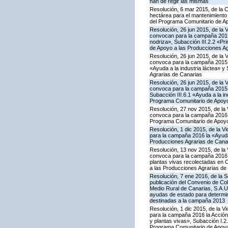
han de regir las mismas
Resolución, 6 mar 2015, de la 
hectárea para el mantenimiento 
del Programa Comunitario de A
Resolución, 26 jun 2015, de la 
convocan para la campaña 2015 
nodriza», Subacción III.2.2 «Pr
de Apoyo a las Producciones Ag
Resolución, 26 jun 2015, de la 
convoca para la campaña 2015 l
«Ayuda a la industria láctea» 
Agrarias de Canarias
Resolución, 26 jun 2015, de la 
convoca para la campaña 2015 l
Subacción III.6.1 «Ayuda a la i
Programa Comunitario de Apoyo
Resolución, 27 nov 2015, de la 
convoca para la campaña 2016 la
Programa Comunitario de Apoyo
Resolución, 1 dic 2015, de la V
para la campaña 2016 la «Ayuda 
Producciones Agrarias de Cana
Resolución, 13 nov 2015, de la 
convoca para la campaña 2016 la 
plantas vivas recolectadas en 
a las Producciones Agrarias de
Resolución, 7 ene 2016, de la S
publicación del Convenio de Col
Medio Rural de Canarias, S.A.U
ayudas de estado para determi
destinadas a la campaña 2013
Resolución, 1 dic 2015, de la V
para la campaña 2016 la Acción I
y plantas vivas», Subacción I.2
Programa Comunitario de Apoyo