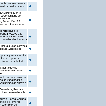
 por la que se convoca
yo a las Producciones
ría prevista en la
ama Comunitario de
yuda a la
s», Subacción I.1.1
vinos con Denominación
o referidas a la
edida I «Apoyo a la
flores y plantas vivas
vo de vides destinadas a
s, por la que se convoca
cciones Agrarias de
 por la que se modifica
ctor de caprino y
ntación de solicitudes
, por la que se
 producción de vinos
as
 por la que se convocan
dos de vaca nodriza»,
 Comunitario de Apoyo a
, Ganadería, Pesca y
 vides destinadas a la
anadería, Pesca y Aguas,
ima a los terneros
 sacrificio» del