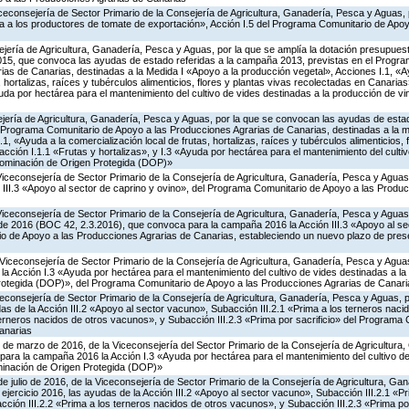
iceconsejería de Sector Primario de la Consejería de Agricultura, Ganadería, Pesca y Aguas,
 a los productores de tomate de exportación», Acción I.5 del Programa Comunitario de Apo
jería de Agricultura, Ganadería, Pesca y Aguas, por la que se amplía la dotación presupuesta
15, que convoca las ayudas de estado referidas a la campaña 2013, previstas en el Progr
as de Canarias, destinadas a la Medida I «Apoyo a la producción vegetal», Acciones I.1, «A
, hortalizas, raíces y tubérculos alimenticios, flores y plantas vivas recolectadas en Canaria
yuda por hectárea para el mantenimiento del cultivo de vides destinadas a la producción de 
jería de Agricultura, Ganadería, Pesca y Aguas, por la que se convocan las ayudas de estad
Programa Comunitario de Apoyo a las Producciones Agrarias de Canarias, destinadas a la m
1, «Ayuda a la comercialización local de frutas, hortalizas, raíces y tubérculos alimenticios, 
ción I.1.1 «Frutas y hortalizas», y I.3 «Ayuda por hectárea para el mantenimiento del culti
nominación de Origen Protegida (DOP)»
Viceconsejería de Sector Primario de la Consejería de Agricultura, Ganadería, Pesca y Agua
 III.3 «Apoyo al sector de caprino y ovino», del Programa Comunitario de Apoyo a las Produ
Viceconsejería de Sector Primario de la Consejería de Agricultura, Ganadería, Pesca y Aguas,
 de 2016 (BOC 42, 2.3.2016), que convoca para la campaña 2016 la Acción III.3 «Apoyo al se
o de Apoyo a las Producciones Agrarias de Canarias, estableciendo un nuevo plazo de prese
Viceconsejería de Sector Primario de la Consejería de Agricultura, Ganadería, Pesca y Aguas
 Acción I.3 «Ayuda por hectárea para el mantenimiento del cultivo de vides destinadas a la
otegida (DOP)», del Programa Comunitario de Apoyo a las Producciones Agrarias de Canari
iceconsejería de Sector Primario de la Consejería de Agricultura, Ganadería, Pesca y Aguas,
s de la Acción III.2 «Apoyo al sector vacuno», Subacción III.2.1 «Prima a los terneros naci
terneros nacidos de otros vacunos», y Subacción III.2.3 «Prima por sacrificio» del Programa
anarias
 de marzo de 2016, de la Viceconsejería del Sector Primario de la Consejería de Agricultura
ara la campaña 2016 la Acción I.3 «Ayuda por hectárea para el mantenimiento del cultivo de
inación de Origen Protegida (DOP)»
de julio de 2016, de la Viceconsejería de Sector Primario de la Consejería de Agricultura, G
ejercicio 2016, las ayudas de la Acción III.2 «Apoyo al sector vacuno», Subacción III.2.1 «Pr
ción III.2.2 «Prima a los terneros nacidos de otros vacunos», y Subacción III.2.3 «Prima por