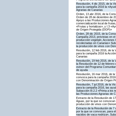
Resolución, 4 dic 2015, de la V
para la campaña 2016 la «Ayuda
Agrarias de Canarias
Orden, 13 abr 2016, de la Conse
Orden de 28 de diciembre de 20
Apoyo a las Producciones Agrari
comercialización local de frutas
«Frutas y hortalizas», y I.3 «A
de Origen Protegida (DOP)»
Orden, 28 dic 2015, de la Conse
Campaña 2013, previstas en el 
producción vegetal», Acciones I.
recolectadas en Canarias» Subac
la producción de vinos con De
Resolución, 12 feb 2016, de la 
para la campaña 2016 la Acción
Canarias
Resolución, 19 feb 2016, de la 
la Resolución de 12 de febrero
ovino» del Programa Comunitari
de ayuda
Resolución, 16 mar 2016, de la 
convoca para la campaña 2016 la
con Denominación de Origen Pr
Resolución, 7 jul 2016, de la V
para la campaña 2016, las ayuda
Subacción III.2.2 «Prima a los 
las Producciones Agrarias de C
Extracto de la Resolución de 17
Aguas, por la que se convocan p
producción de vinos con Denom
Extracto de la Resolución de 7 
por la que se convocan, para el 
nacidos de vaca nodriza», Subac