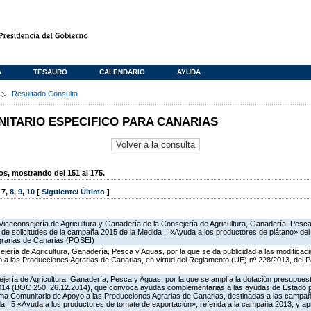
A
TESAURO
CALENDARIO
AYUDA
s
Resultado Consulta
TARIO ESPECIFICO PARA CANARIAS
, mostrando del 151 al 175.
,
7
,
8
,
9
,
10
[
Siguiente
/
Último
]
Viceconsejería de Agricultura y Ganadería de la Consejería de Agricultura, Ganadería, Pesca
n de solicitudes de la campaña 2015 de la Medida II «Ayuda a los productores de plátano» d
grarias de Canarias (POSEI)
jería de Agricultura, Ganadería, Pesca y Aguas, por la que se da publicidad a las modificac
a las Producciones Agrarias de Canarias, en virtud del Reglamento (UE) nº 228/2013, del 
jería de Agricultura, Ganadería, Pesca y Aguas, por la que se amplía la dotación presupuesta
014 (BOC 250, 26.12.2014), que convoca ayudas complementarias a las ayudas de Estado 
ma Comunitario de Apoyo a las Producciones Agrarias de Canarias, destinadas a las campa
a I.5 «Ayuda a los productores de tomate de exportación», referida a la campaña 2013, y a