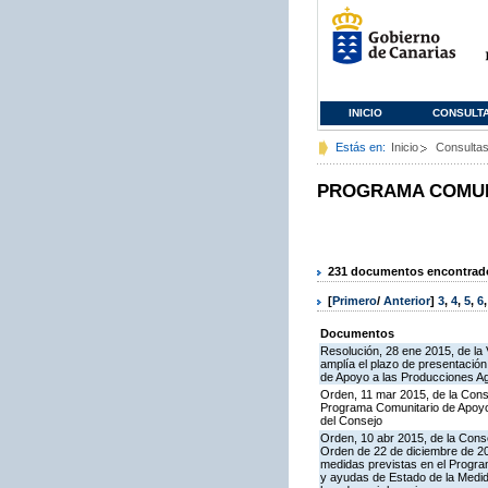
INICIO
CONSULT
Estás en:
Inicio
Consulta
PROGRAMA COMUNI
231 documentos encontrados
[
Primero
/
Anterior
]
3
,
4
,
5
,
6
Documentos
Resolución, 28 ene 2015, de la 
amplía el plazo de presentació
de Apoyo a las Producciones A
Orden, 11 mar 2015, de la Conse
Programa Comunitario de Apoyo 
del Consejo
Orden, 10 abr 2015, de la Conse
Orden de 22 de diciembre de 2
medidas previstas en el Progra
y ayudas de Estado de la Medid