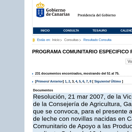
INICIO
CONSULTA
TESAURO
CALEN
Estás en:
Inicio
Consultas
Resultado Consulta
PROGRAMA COMUNITARIO ESPECIFICO 
231 documentos encontrados, mostrando del 51 al 75.
[
Primero
/
Anterior
]
1
,
2
,
3
,
4
,
5
,
6
,
7
,
8
[
Siguiente
/
Último
]
Documentos
Resolución, 21 mar 2007, de la Vic
de la Consejería de Agricultura, G
que se convoca, para el presente a
de leche con novillas nacidas en C
Comunitario de Apoyo a las Produc