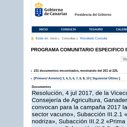
INICIO
CONSULTA
TESAURO
CALEN
Estás en:
Inicio
Consultas
Resultado Consulta
PROGRAMA COMUNITARIO ESPECIFICO 
231 documentos encontrados, mostrando del 201 al 225.
[
Primero
/
Anterior
]
3
,
4
,
5
,
6
,
7
,
8
,
9
,
10
[
Siguiente
/
Último
]
Documentos
Resolución, 4 jul 2017, de la Vicec
Consejería de Agricultura, Ganader
convocan para la campaña 2017 las
sector vacuno», Subacción III.2.1 
nodriza», Subacción III.2.2 «Prima 