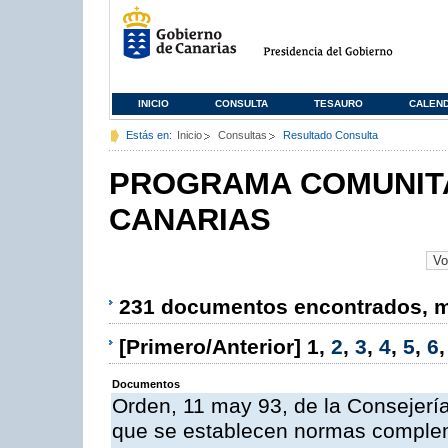
INICIO
CONSULTA
TESAURO
CALEN
Estás en:
Inicio
Consultas
Resultado Consulta
PROGRAMA COMUNITA
CANARIAS
231 documentos encontrados, mo
[Primero/Anterior]
1
,
2
,
3
,
4
,
5
,
6
Documentos
Orden, 11 may 93, de la Consejería 
que se establecen normas compleme