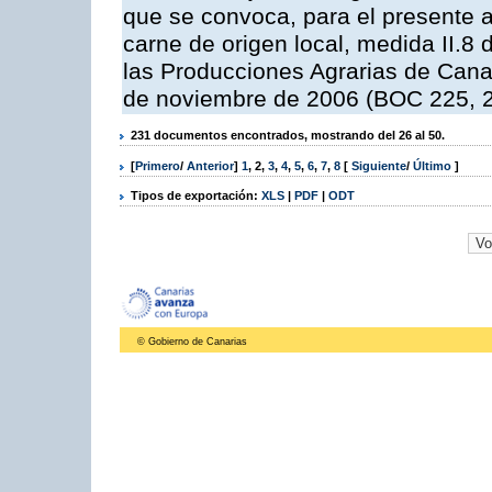
que se convoca, para el presente a
carne de origen local, medida II.8
las Producciones Agrarias de Cana
de noviembre de 2006 (BOC 225, 2
231 documentos encontrados, mostrando del 26 al 50.
[
Primero
/
Anterior
]
1
,
2
,
3
,
4
,
5
,
6
,
7
,
8
[
Siguiente
/
Último
]
Tipos de exportación:
XLS
|
PDF
|
ODT
© Gobierno de Canarias