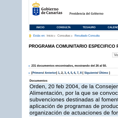
INICIO
CONSULTA
TESAURO
CALEN
Estás en:
Inicio
Consultas
Resultado Consulta
PROGRAMA COMUNITARIO ESPECIFICO 
231 documentos encontrados, mostrando del 26 al 50.
[
Primero
/
Anterior
]
1
,
2
,
3
,
4
,
5
,
6
,
7
,
8
[
Siguiente
/
Último
]
Documentos
Orden, 20 feb 2004, de la Consejer
Alimentación, por la que se convoc
subvenciones destinadas al fomento
aplicación de programas de produc
organización de actuaciones de fo