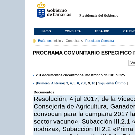
INICIO
CONSULTA
TESAURO
CALEN
Estás en:
Inicio
Consultas
Resultado Consulta
PROGRAMA COMUNITARIO ESPECIFICO 
231 documentos encontrados, mostrando del 201 al 225.
[
Primero
/
Anterior
]
3
,
4
,
5
,
6
,
7
,
8
,
9
,
10
[
Siguiente
/
Último
]
Documentos
Resolución, 4 jul 2017, de la Vicec
Consejería de Agricultura, Ganader
convocan para la campaña 2017 las
sector vacuno», Subacción III.2.1 
nodriza», Subacción III.2.2 «Prima 