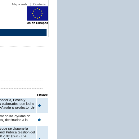
Mapa web
Contacto
Enlace
anadería, Pesca y
os elaborados con leche
2 «Ayuda al productor de
nvocan las ayudas de
s, destinadas a la
a que se dispone la
til Pública Gestión del
 de 2016 (BOC 154,