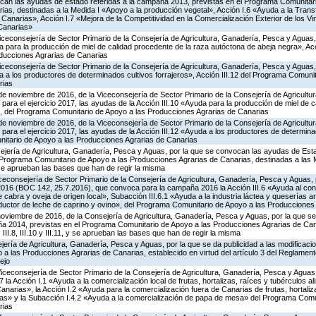
ocan las ayudas de estado referidas a la campaña 2013, previstas en el Programa Comunitar
ias, destinadas a la Medida I «Apoyo a la producción vegetal», Acción I.6 «Ayuda a la Tran
Canarias», Acción I.7 «Mejora de la Competitividad en la Comercialización Exterior de los 
Canarias»
iceconsejería de Sector Primario de la Consejería de Agricultura, Ganadería, Pesca y Aguas
para la producción de miel de calidad procedente de la raza autóctona de abeja negra», Acc
ducciones Agrarias de Canarias
iceconsejería de Sector Primario de la Consejería de Agricultura, Ganadería, Pesca y Aguas
a los productores de determinados cultivos forrajeros», Acción III.12 del Programa Comunit
rias
de noviembre de 2016, de la Viceconsejería de Sector Primario de la Consejería de Agricult
para el ejercicio 2017, las ayudas de la Acción III.10 «Ayuda para la producción de miel de c
, del Programa Comunitario de Apoyo a las Producciones Agrarias de Canarias
de noviembre de 2016, de la Viceconsejería de Sector Primario de la Consejería de Agricult
para el ejercicio 2017, las ayudas de la Acción III.12 «Ayuda a los productores de determina
nitario de Apoyo a las Producciones Agrarias de Canarias
ejería de Agricultura, Ganadería, Pesca y Aguas, por la que se convocan las ayudas de Esta
rograma Comunitario de Apoyo a las Producciones Agrarias de Canarias, destinadas a las Med
11, y se aprueban las bases que han de regir la misma
iceconsejería de Sector Primario de la Consejería de Agricultura, Ganadería, Pesca y Aguas, 
e 2016 (BOC 142, 25.7.2016), que convoca para la campaña 2016 la Acción III.6 «Ayuda al c
 cabra y oveja de origen local», Subacción III.6.1 «Ayuda a la industria láctea y queserías a
oductor de leche de caprino y ovino», del Programa Comunitario de Apoyo a las Producciones
noviembre de 2016, de la Consejería de Agricultura, Ganadería, Pesca y Aguas, por la que 
ña 2014, previstas en el Programa Comunitario de Apoyo a las Producciones Agrarias de Can
6.2, III.8, III.10 y III.11, y se aprueban las bases que han de regir la misma
jería de Agricultura, Ganadería, Pesca y Aguas, por la que se da publicidad a las modificaci
a las Producciones Agrarias de Canarias, establecido en virtud del artículo 3 del Reglament
ejo
Viceconsejería de Sector Primario de la Consejería de Agricultura, Ganadería, Pesca y Aguas,
 Acción I.1 «Ayuda a la comercialización local de frutas, hortalizas, raíces y tubérculos ali
anarias», la Acción I.2 «Ayuda para la comercialización fuera de Canarias de frutas, hortaliz
vivas» y la Subacción I.4.2 «Ayuda a la comercialización de papa de mesa» del Programa Comu
rias