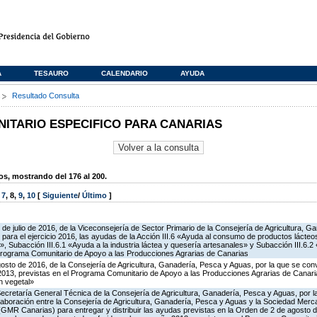
A
TESAURO
CALENDARIO
AYUDA
s
Resultado Consulta
TARIO ESPECIFICO PARA CANARIAS
, mostrando del 176 al 200.
,
7
,
8
,
9
,
10
[
Siguiente
/
Último
]
 de julio de 2016, de la Viceconsejería de Sector Primario de la Consejería de Agricultura, G
para el ejercicio 2016, las ayudas de la Acción III.6 «Ayuda al consumo de productos lácte
l», Subacción III.6.1 «Ayuda a la industria láctea y quesería artesanales» y Subacción III.6.
 Programa Comunitario de Apoyo a las Producciones Agrarias de Canarias
gosto de 2016, de la Consejería de Agricultura, Ganadería, Pesca y Aguas, por la que se co
2013, previstas en el Programa Comunitario de Apoyo a las Producciones Agrarias de Canaria
n vegetal»
Secretaría General Técnica de la Consejería de Agricultura, Ganadería, Pesca y Aguas, por l
aboración entre la Consejería de Agricultura, Ganadería, Pesca y Aguas y la Sociedad Mercan
GMR Canarias) para entregar y distribuir las ayudas previstas en la Orden de 2 de agosto