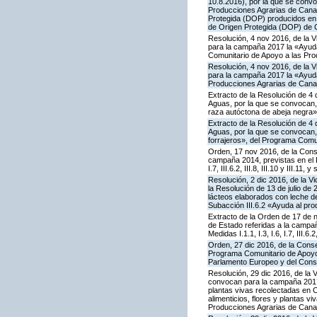
10.8.2016), por la que se conv
Producciones Agrarias de Canar
Protegida (DOP) producidos en 
de Origen Protegida (DOP) de 
Resolución, 4 nov 2016, de la V
para la campaña 2017 la «Ayuda 
Comunitario de Apoyo a las Pro
Resolución, 4 nov 2016, de la V
para la campaña 2017 la «Ayuda 
Producciones Agrarias de Cana
Extracto de la Resolución de 4 
Aguas, por la que se convocan, 
raza autóctona de abeja negra»
Extracto de la Resolución de 4 
Aguas, por la que se convocan, 
forrajeros», del Programa Comu
Orden, 17 nov 2016, de la Cons
campaña 2014, previstas en el P
I.7, III.6.2, III.8, III.10 y III.
Resolución, 2 dic 2016, de la V
la Resolución de 13 de julio d
lácteos elaborados con leche de
Subacción III.6.2 «Ayuda al pr
Extracto de la Orden de 17 de 
de Estado referidas a la campa
Medidas I.1.1, I.3, I.6, I.7, III.
Orden, 27 dic 2016, de la Conse
Programa Comunitario de Apoyo 
Parlamento Europeo y del Cons
Resolución, 29 dic 2016, de la 
convocan para la campaña 2017 la
plantas vivas recolectadas en C
alimenticios, flores y plantas 
Producciones Agrarias de Cana