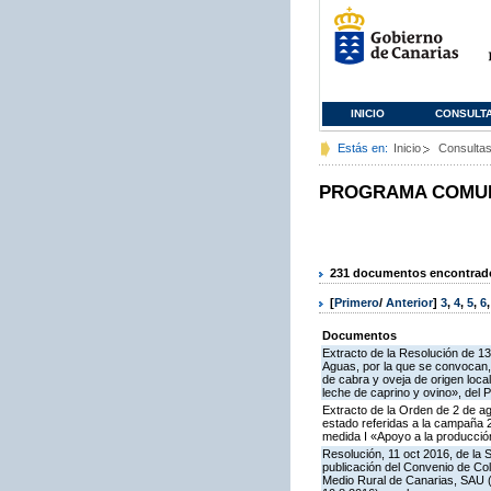
INICIO
CONSULT
Estás en:
Inicio
Consulta
PROGRAMA COMUNI
231 documentos encontrados
[
Primero
/
Anterior
]
3
,
4
,
5
,
6
Documentos
Extracto de la Resolución de 13
Aguas, por la que se convocan, 
de cabra y oveja de origen loca
leche de caprino y ovino», del
Extracto de la Orden de 2 de a
estado referidas a la campaña 
medida I «Apoyo a la producció
Resolución, 11 oct 2016, de la 
publicación del Convenio de Col
Medio Rural de Canarias, SAU (