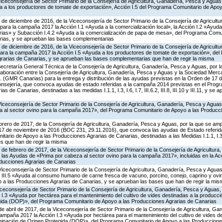
Viceconsejería de Sector Primario de la Consejería de Agricultura, Ganadería, Pesca y Aguas
 a los productores de tomate de exportación», Acción I.5 del Programa Comunitario de Apo
 de diciembre de 2016, de la Viceconsejería de Sector Primario de la Consejería de Agricult
ara la campaña 2017 la Acción I.1 «Ayuda a la comercialización local», la Acción I.2 «Ayuda
rias» y Subacción I.4.2 «Ayuda a la comercialización de papa de mesa», del Programa Comun
rias, y se aprueban las bases complementarias
 de diciembre de 2016, de la Viceconsejería de Sector Primario de la Consejería de Agricult
ara la campaña 2017 la Acción I.5 «Ayuda a los productores de tomate de exportación», de
rarias de Canarias, y se aprueban las bases complementarias que han de regir la misma
Secretaría General Técnica de la Consejería de Agricultura, Ganadería, Pesca y Aguas, por l
aboración entre la Consejería de Agricultura, Ganadería, Pesca y Aguas y la Sociedad Mercan
. (GMR Canarias) para la entrega y distribución de las ayudas previstas en la Orden de 17
nsejería, que convoca ayudas de estado referidas a la campaña 2014 previstas en el Prog
 de Canarias, destinadas a las medidas I.1.1, I.3, I.6, I.7, III.6.2, III.8, III.10 y III.11, y s
Viceconsejería de Sector Primario de la Consejería de Agricultura, Ganadería, Pesca y Agua
eza al sector ovino para la campaña 2017», del Programa Comunitario de Apoyo a las Producc
brero de 2017, de la Consejería de Agricultura, Ganadería, Pesca y Aguas, por la que se ampl
 17 de noviembre de 2016 (BOC 231, 29.11.2016), que convoca las ayudas de Estado referid
ario de Apoyo a las Producciones Agrarias de Canarias, destinadas a las Medidas I.1.1, I.3, I.6,
ses que han de regir la misma
 de febrero de 2017, de la Viceconsejería de Sector Primario de la Consejería de Agricultur
las Ayudas de «Prima por cabeza al sector ovino para la campaña 2017», incluidas en la Acc
ducciones Agrarias de Canarias
Viceconsejería de Sector Primario de la Consejería de Agricultura, Ganadería, Pesca y Agua
 III.5 «Ayuda al consumo humano de carne fresca de vacuno, porcino, conejo, caprino y ovino
a las Producciones Agrarias de Canarias, y se aprueban las bases que han de regir la mis
iceconsejería de Sector Primario de la Consejería de Agricultura, Ganadería, Pesca y Aguas
I.3 «Ayuda por hectárea para el mantenimiento del cultivo de vides destinadas a la producci
ida (DOP)», del Programa Comunitario de Apoyo a las Producciones Agrarias de Canarias
de abril de 2017, de la Viceconsejería de Sector Primario de la Consejería de Agricultura, G
ampaña 2017 la Acción I.3 «Ayuda por hectárea para el mantenimiento del cultivo de vides de
inación de Origen Protegida (DOP)», del Programa Comunitario de Apoyo a las Produccione