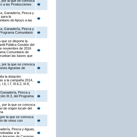
, por la que se convoca
yo a las Producciones
ura, Ganadería, Pesca y
 para la
itario de Apoyo a las
ura, Ganadería, Pesca y
l Programa Comunitario
a que se dispone la
til Pública Gestión del
 de noviembre de 2016
rama Comunitario de
e aprueban las bases que
s, por la que se convoca
iones Agrarias de
ía la dotación
as a la campaña 2014,
 I.7, III.6.2, III.8,
a, Ganadería, Pesca y
ión III.3, del Programa
s, por la que se convoca
 de origen local» del
ma
, por la que se convoca
ón de vinos con
anadería, Pesca y Aguas,
stinadas a la
s Agrarias de Canarias