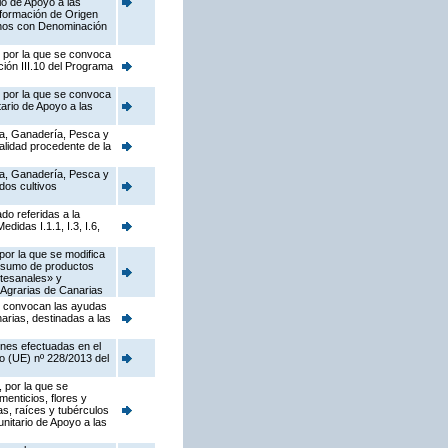
io de Apoyo a las
sformación de Origen
Vinos con Denominación
, por la que se convoca
ión III.10 del Programa
, por la que se convoca
ario de Apoyo a las
ura, Ganadería, Pesca y
alidad procedente de la
ura, Ganadería, Pesca y
dos cultivos
do referidas a la
idas I.1.1, I.3, I.6,
por la que se modifica
onsumo de productos
rtesanales» y
 Agrarias de Canarias
se convocan las ayudas
arias, destinadas a las
ones efectuadas en el
o (UE) nº 228/2013 del
 por la que se
menticios, flores y
as, raíces y tubérculos
nitario de Apoyo a las