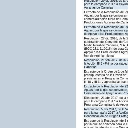
Resolución, 29 dic 2016, de la 
para la campaña 2017 la «Ayuda
Agrarias de Canarias
Extracto de la Resolución de 29
Aguas, por la que se convocan p
comercialización fuera de Cana
Producciones Agrarias de Cana
Extracto de la Resolución de 29
Aguas, por la que se convoca p
de Apoyo a las Producciones Ag
Resolución, 27 dic 2016, de la 
publicación del Convenio de Col
Medio Rural de Canarias, S.A.U
(BOC 231, 11.2016), de esta Co
Apoyo a las Producciones Agrarias
han de regir la misma
Resolución, 21 feb 2017, de la 
la Acción III.3 «Prima por cab
Canarias
Extracto de la Orden de 1 de fe
presupuestaria de la Orden de
previstas en el Programa Comunit
III.10 y III.11 y aprueba las ba
Extracto de la Resolución de 22
Aguas, por la que se convocan, 
Comunitario de Apoyo a las Pro
Resolución, 21 abr 2017, de la 
para la campaña 2017 la Acción
Programa Comunitario de Apoyo 
Resolución, 5 abr 2017, de la V
para la campaña 2017 la Acción 
Denominación de Origen Proteg
Extracto de la Resolución de 5 
por la que se convoca para la c
producción de vinos con Denom