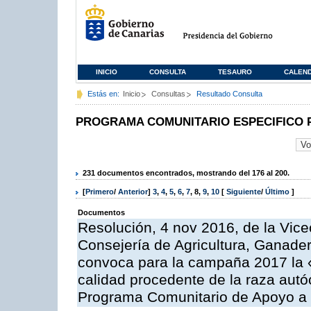
INICIO
CONSULTA
TESAURO
CALEN
Estás en:
Inicio
Consultas
Resultado Consulta
PROGRAMA COMUNITARIO ESPECIFICO 
231 documentos encontrados, mostrando del 176 al 200.
[
Primero
/
Anterior
]
3
,
4
,
5
,
6
,
7
,
8
,
9
,
10
[
Siguiente
/
Último
]
Documentos
Resolución, 4 nov 2016, de la Vice
Consejería de Agricultura, Ganader
convoca para la campaña 2017 la 
calidad procedente de la raza autó
Programa Comunitario de Apoyo a 