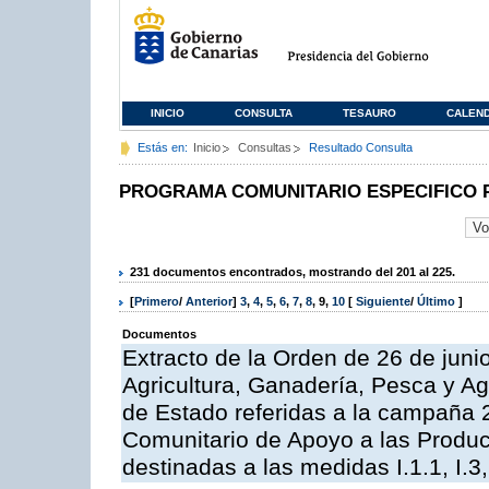
INICIO
CONSULTA
TESAURO
CALEN
Estás en:
Inicio
Consultas
Resultado Consulta
PROGRAMA COMUNITARIO ESPECIFICO 
231 documentos encontrados, mostrando del 201 al 225.
[
Primero
/
Anterior
]
3
,
4
,
5
,
6
,
7
,
8
,
9
,
10
[
Siguiente
/
Último
]
Documentos
Extracto de la Orden de 26 de juni
Agricultura, Ganadería, Pesca y A
de Estado referidas a la campaña 
Comunitario de Apoyo a las Produc
destinadas a las medidas I.1.1, I.3, I,6,