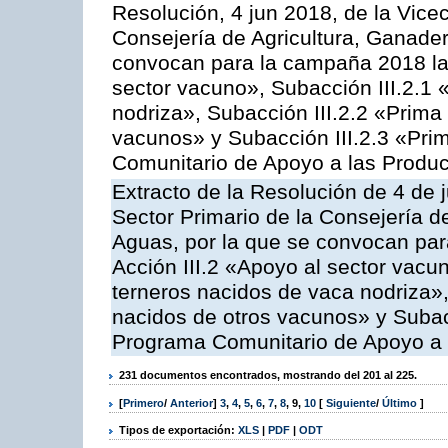
Resolución, 4 jun 2018, de la Vice
Consejería de Agricultura, Ganader
convocan para la campaña 2018 las
sector vacuno», Subacción III.2.1 
nodriza», Subacción III.2.2 «Prima 
vacunos» y Subacción III.2.3 «Prim
Comunitario de Apoyo a las Produc
Extracto de la Resolución de 4 de 
Sector Primario de la Consejería d
Aguas, por la que se convocan par
Acción III.2 «Apoyo al sector vacun
terneros nacidos de vaca nodriza»,
nacidos de otros vacunos» y Subacci
Programa Comunitario de Apoyo a 
231 documentos encontrados, mostrando del 201 al 225.
[
Primero
/
Anterior
]
3
,
4
,
5
,
6
,
7
,
8
,
9
,
10
[
Siguiente
/
Último
]
Tipos de exportación:
XLS
|
PDF
|
ODT