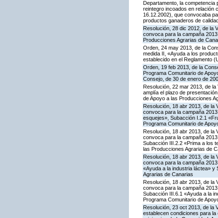
Departamento, la competencia pa
reintegro incoados en relación
16.12.2002), que convocaba par
productos ganaderos de calida
Resolución, 28 dic 2012, de la 
convoca para la campaña 2013 l
Producciones Agrarias de Cana
Orden, 24 may 2013, de la Conse
medida II, «Ayuda a los produc
establecido en el Reglamento (
Orden, 19 feb 2013, de la Conse
Programa Comunitario de Apoyo a
Consejo, de 30 de enero de 20
Resolución, 22 mar 2013, de la 
amplía el plazo de presentación
de Apoyo a las Producciones Ag
Resolución, 18 abr 2013, de la 
convoca para la campaña 2013 la
esquejes», Subacción I.2.1 «Fru
Programa Comunitario de Apoyo
Resolución, 18 abr 2013, de la 
convoca para la campaña 2013 la
Subacción III.2.2 «Prima a los 
las Producciones Agrarias de C
Resolución, 18 abr 2013, de la 
convoca para la campaña 2013 l
«Ayuda a la industria láctea» 
Agrarias de Canarias
Resolución, 18 abr 2013, de la 
convoca para la campaña 2013 l
Subacción III.6.1 «Ayuda a la i
Programa Comunitario de Apoyo
Resolución, 23 oct 2013, de la 
establecen condiciones para la