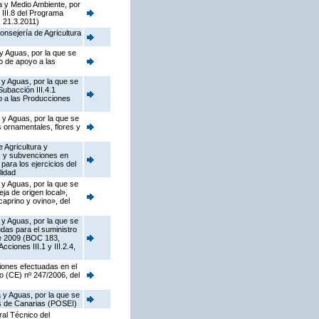
a y Medio Ambiente, por
 III.8 del Programa
 21.3.2011)
onsejería de Agricultura
y Aguas, por la que se
o de apoyo a las
 y Aguas, por la que se
ubacción III.4.1
o a las Producciones
 y Aguas, por la que se
s ornamentales, flores y
 Agricultura y
as y subvenciones en
ara los ejercicios del
lidad
 y Aguas, por la que se
a de origen local»,
caprino y ovino», del
 y Aguas, por la que se
das para el suministro
de 2009 (BOC 183,
ciones III.1 y III.2.4,
iones efectuadas en el
o (CE) nº 247/2006, del
 y Aguas, por la que se
as de Canarias (POSEI)
ral Técnico del