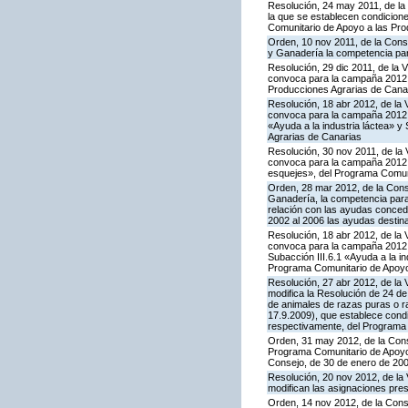
Resolución, 24 may 2011, de la 
la que se establecen condicione
Comunitario de Apoyo a las Pro
Orden, 10 nov 2011, de la Consej
y Ganadería la competencia para
Resolución, 29 dic 2011, de la 
convoca para la campaña 2012 l
Producciones Agrarias de Cana
Resolución, 18 abr 2012, de la 
convoca para la campaña 2012 l
«Ayuda a la industria láctea» 
Agrarias de Canarias
Resolución, 30 nov 2011, de la 
convoca para la campaña 2012 la
esquejes», del Programa Comuni
Orden, 28 mar 2012, de la Conse
Ganadería, la competencia para
relación con las ayudas conced
2002 al 2006 las ayudas destin
Resolución, 18 abr 2012, de la 
convoca para la campaña 2012 l
Subacción III.6.1 «Ayuda a la i
Programa Comunitario de Apoyo
Resolución, 27 abr 2012, de la 
modifica la Resolución de 24 d
de animales de razas puras o r
17.9.2009), que establece condi
respectivamente, del Programa 
Orden, 31 may 2012, de la Conse
Programa Comunitario de Apoyo a
Consejo, de 30 de enero de 20
Resolución, 20 nov 2012, de la 
modifican las asignaciones pre
Orden, 14 nov 2012, de la Conse