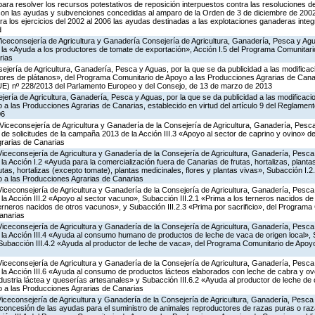
ra resolver los recursos potestativos de reposición interpuestos contra las resoluciones d
 con las ayudas y subvenciones concedidas al amparo de la Orden de 3 de diciembre de 20
a los ejercicios del 2002 al 2006 las ayudas destinadas a las explotaciones ganaderas int
d
Viceconsejería de Agricultura y Ganadería Consejería de Agricultura, Ganadería, Pesca y Agu
a «Ayuda a los productores de tomate de exportación», Acción I.5 del Programa Comunitari
rias
jería de Agricultura, Ganadería, Pesca y Aguas, por la que se da publicidad a las modificac
tores de plátanos», del Programa Comunitario de Apoyo a las Producciones Agrarias de Canar
UE) nº 228/2013 del Parlamento Europeo y del Consejo, de 13 de marzo de 2013
jería de Agricultura, Ganadería, Pesca y Aguas, por la que se da publicidad a las modificaci
 las Producciones Agrarias de Canarias, establecido en virtud del artículo 9 del Reglament
06
Viceconsejería de Agricultura y Ganadería de la Consejería de Agricultura, Ganadería, Pesca
 de solicitudes de la campaña 2013 de la Acción III.3 «Apoyo al sector de caprino y ovino» 
rarias de Canarias
Viceconsejería de Agricultura y Ganadería de la Consejería de Agricultura, Ganadería, Pesca
 Acción I.2 «Ayuda para la comercialización fuera de Canarias de frutas, hortalizas, planta
tas, hortalizas (excepto tomate), plantas medicinales, flores y plantas vivas», Subacción I.2
 a las Producciones Agrarias de Canarias
Viceconsejería de Agricultura y Ganadería de la Consejería de Agricultura, Ganadería, Pesca
 Acción III.2 «Apoyo al sector vacuno», Subacción III.2.1 «Prima a los terneros nacidos de
terneros nacidos de otros vacunos», y Subacción III.2.3 «Prima por sacrificio», del Program
anarias
Viceconsejería de Agricultura y Ganadería de la Consejería de Agricultura, Ganadería, Pesca
a Acción III.4 «Ayuda al consumo humano de productos de leche de vaca de origen local», S
y Subacción III.4.2 «Ayuda al productor de leche de vaca», del Programa Comunitario de Apoy
Viceconsejería de Agricultura y Ganadería de la Consejería de Agricultura, Ganadería, Pesca
a Acción III.6 «Ayuda al consumo de productos lácteos elaborados con leche de cabra y ovej
ndustria láctea y queserías artesanales» y Subacción III.6.2 «Ayuda al productor de leche de 
 a las Producciones Agrarias de Canarias
Viceconsejería de Agricultura y Ganadería de la Consejería de Agricultura, Ganadería, Pesca
 concesión de las ayudas para el suministro de animales reproductores de razas puras o ra