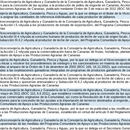
Viceconsejería de Agricultura y Ganadería de la Consejería de Agricultura, Ganadería, Pesc
s para la concesión de las ayudas a la producción de pollos de engorde en Canarias, Acción
ducciones Agrarias de Canarias, publicado mediante Orden de 3 de marzo de 2011 (BOC 58,
ería de Agricultura, Ganadería, Pesca y Aguas, por la que se delega en el titular de la Vicec
 asignar las cantidades de referencia individuales de cada productor de plátanos
Viceconsejería de Agricultura y Ganadería de la Consejería de Agricultura, Ganadería, Pesca 
a Acción I.5 «Ayuda a los productores de tomate de exportación», del Programa Comunitari
rias
Viceconsejería de Agricultura y Ganadería de la Consejería de Agricultura, Ganadería, Pesca
a Acción III.4 «Ayuda al consumo humano de productos de leche de vaca de origen local», S
y Subacción III.4.2 «Ayuda al productor de leche de vaca», del Programa Comunitario de Apoy
Viceconsejería de Agricultura y Ganadería de la Consejería de Agricultura, Ganadería, Pesca
 Acción I.2 «Ayuda para la comercialización fuera de Canarias de frutas, hortalizas, planta
tario de Apoyo a las Producciones Agrarias de Canarias
jería de Agricultura, Ganadería, Pesca y Aguas, por la que se delega en el Viceconsejero de
 iniciar y resolver los procedimientos de reintegro y los sancionadores en materia de ayud
idas al amparo de la Orden de 3 de diciembre de 2002 (BOC 166, 16.12.2002), que convoca p
adas a las explotaciones ganaderas integradas en programas de productos ganaderos de ca
Viceconsejería de Agricultura y Ganadería de la Consejería de Agricultura, Ganadería, Pesca
a Acción III.6 «Ayuda al consumo de productos lácteos elaborados con leche de cabra y ovej
ndustria láctea y queserías artesanales» y Subacción III.6.2 «Ayuda al productor de leche de 
 a las Producciones Agrarias de Canarias
Viceconsejería de Agricultura y Ganadería de la Consejería de Agricultura, Ganadería, Pesca
e mayo de 2011 (BOC 110, 6.6.2011), que establece condiciones para la concesión de las ayu
azas comerciales originarios de la Comunidad, así como la Resolución de 4 de septiembre 
ciones para la concesión de las ayudas a la importación de terneros destinados al engorde, Ac
Comunitario de Apoyo a las Producciones Agrarias de Canarias
jería de Agricultura, Ganadería, Pesca y Aguas, por la que se da publicidad a las modificac
 las Producciones Agrarias de Canarias, establecido en virtud del artículo 9 del Reglament
06
Viceconsejería de Agricultura y Ganadería de la Consejería de Agricultura, Ganadería, Pesca
supuestarias de las medidas del Programa Comunitario de Apoyo a las Producciones Agrari
jería de Agricultura, Ganadería, Pesca y Aguas, por la que se delega en el Secretario Gene