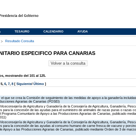
A
TESAURO
CALENDARIO
AYUDA
s
Resultado Consulta
TARIO ESPECIFICO PARA CANARIAS
, mostrando del 101 al 125.
,
5
,
6
,
7
,
8
[
Siguiente
/
Último
]
 el que se crea la Comisión de seguimiento de las medidas de apoyo a la ganadería incluida
oducciones Agrarias de Canarias (POSEI)
Viceconsejería de Agricultura y Ganadería de la Consejería de Agricultura, Ganadería, Pesc
s para la concesión de las ayudas para el suministro de animales de razas puras o razas co
del Programa Comunitario de Apoyo a las Producciones Agrarias de Canarias, publicado medi
011)
Viceconsejería de Agricultura y Ganadería de la Consejería de Agricultura, Ganadería, Pesc
es para la concesión de las ayudas al consumo humano de carne fresca de vacuno y porcino 
 de Apoyo a las Producciones Agrarias de Canarias, publicado mediante Orden de 3 de marz