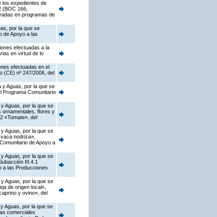
e los expedientes de
02 (BOC 166,
egradas en programas de
as, por la que se
o de Apoyo a las
iones efectuadas a la
ias en virtud de lo
ones efectuadas en el
o (CE) nº 247/2006, del
 y Aguas, por la que se
del Programa Comunitario
 y Aguas, por la que se
s ornamentales, flores y
.2 «Tomate», del
 y Aguas, por la que se
 vaca nodriza»,
a Comunitario de Apoyo a
 y Aguas, por la que se
ubacción III.4.1
o a las Producciones
 y Aguas, por la que se
a de origen local»,
caprino y ovino», del
 y Aguas, por la que se
zas comerciales