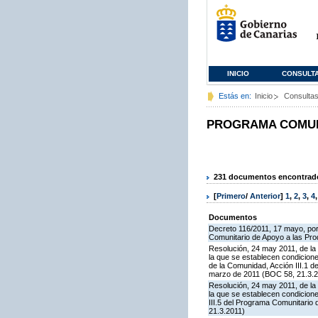
INICIO
CONSULT
Estás en:
Inicio
Consulta
PROGRAMA COMUNI
231 documentos encontrados
[
Primero
/
Anterior
]
1
,
2
,
3
,
4
Documentos
Decreto 116/2011, 17 mayo, por
Comunitario de Apoyo a las Pr
Resolución, 24 may 2011, de la 
la que se establecen condicione
de la Comunidad, Acción III.1 
marzo de 2011 (BOC 58, 21.3.2
Resolución, 24 may 2011, de la 
la que se establecen condicion
III.5 del Programa Comunitario
21.3.2011)