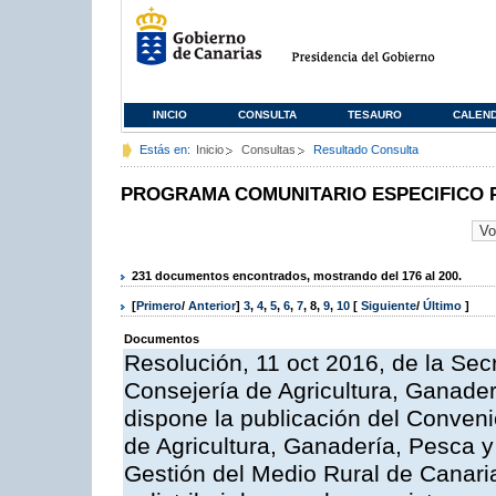
INICIO
CONSULTA
TESAURO
CALEN
Estás en:
Inicio
Consultas
Resultado Consulta
PROGRAMA COMUNITARIO ESPECIFICO 
231 documentos encontrados, mostrando del 176 al 200.
[
Primero
/
Anterior
]
3
,
4
,
5
,
6
,
7
,
8
,
9
,
10
[
Siguiente
/
Último
]
Documentos
Resolución, 11 oct 2016, de la Sec
Consejería de Agricultura, Ganader
dispone la publicación del Conveni
de Agricultura, Ganadería, Pesca y
Gestión del Medio Rural de Canar