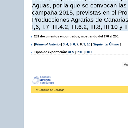
Aguas, por la que se convocan las 
campaña 2015, previstas en el Pr
Producciones Agrarias de Canarias,
I,6, I.7, III.4.2, III.6.2, III.8, III.10 y I
231 documentos encontrados, mostrando del 176 al 200.
[
Primero
/
Anterior
]
3
,
4
,
5
,
6
,
7
,
8
,
9
,
10
[
Siguiente
/
Último
]
Tipos de exportación:
XLS
|
PDF
|
ODT
© Gobierno de Canarias