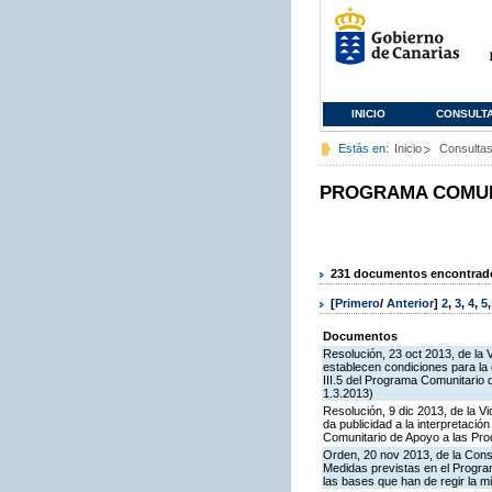
INICIO
CONSULT
Estás en:
Inicio
Consulta
PROGRAMA COMUNI
231 documentos encontrados
[
Primero
/
Anterior
]
2
,
3
,
4
,
5
Documentos
Resolución, 23 oct 2013, de la 
establecen condiciones para la
III.5 del Programa Comunitario
1.3.2013)
Resolución, 9 dic 2013, de la V
da publicidad a la interpretaci
Comunitario de Apoyo a las Pr
Orden, 20 nov 2013, de la Cons
Medidas previstas en el Progra
las bases que han de regir la 