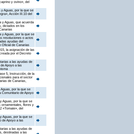
caprino y ovino», del
 y Aguas, por la que se
ra», Acción III.10 del
ca y Aguas, que acuerda
s, dictados en los
Canarias
a y Aguas, por la que se
as resoluciones o actos
nadas ayudas del
 Oficial de Canarias
15, la asignación de las
 creada por el Decreto
tarias a las ayudas de
 de Apoyo a las
 misma
se 5, Instrucción, de la
ionales para el sector
arias de Canarias,
 Aguas, por la que se
ma Comunitario de Apoyo
 y Aguas, por la que se
s ornamentales, flores y
.2 «Tomate», del
 y Aguas, por la que se
o de Apoyo a las
tarias a las ayudas de
, destinadas a las