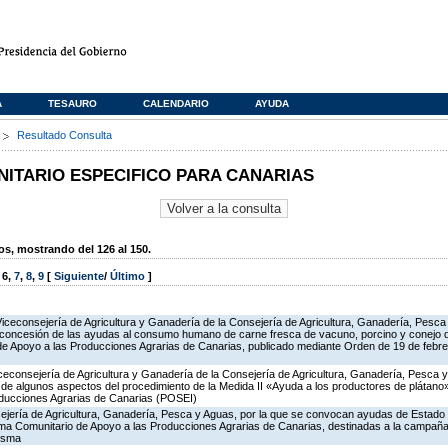
A
TESAURO
CALENDARIO
AYUDA
s
Resultado Consulta
TARIO ESPECIFICO PARA CANARIAS
, mostrando del 126 al 150.
,
6
,
7
,
8
,
9
[
Siguiente
/
Último
]
Viceconsejería de Agricultura y Ganadería de la Consejería de Agricultura, Ganadería, Pesca
 concesión de las ayudas al consumo humano de carne fresca de vacuno, porcino y conejo de
 de Apoyo a las Producciones Agrarias de Canarias, publicado mediante Orden de 19 de febr
iceconsejería de Agricultura y Ganadería de la Consejería de Agricultura, Ganadería, Pesca y
ón de algunos aspectos del procedimiento de la Medida II «Ayuda a los productores de plátan
oducciones Agrarias de Canarias (POSEI)
ejería de Agricultura, Ganadería, Pesca y Aguas, por la que se convocan ayudas de Estado
ma Comunitario de Apoyo a las Producciones Agrarias de Canarias, destinadas a la campañ
misma