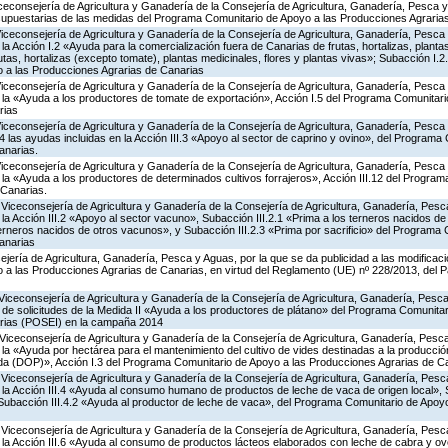
iceconsejería de Agricultura y Ganadería de la Consejería de Agricultura, Ganadería, Pesca y
supuestarias de las medidas del Programa Comunitario de Apoyo a las Producciones Agrari
Viceconsejería de Agricultura y Ganadería de la Consejería de Agricultura, Ganadería, Pesca
 Acción I.2 «Ayuda para la comercialización fuera de Canarias de frutas, hortalizas, planta
tas, hortalizas (excepto tomate), plantas medicinales, flores y plantas vivas»; Subacción I.2
 a las Producciones Agrarias de Canarias
Viceconsejería de Agricultura y Ganadería de la Consejería de Agricultura, Ganadería, Pesca
a «Ayuda a los productores de tomate de exportación», Acción I.5 del Programa Comunitari
rias
Viceconsejería de Agricultura y Ganadería de la Consejería de Agricultura, Ganadería, Pesca
las ayudas incluidas en la Acción III.3 «Apoyo al sector de caprino y ovino», del Programa
anarias.
Viceconsejería de Agricultura y Ganadería de la Consejería de Agricultura, Ganadería, Pesca
a «Ayuda a los productores de determinados cultivos forrajeros», Acción III.12 del Progra
 Canarias.
Viceconsejería de Agricultura y Ganadería de la Consejería de Agricultura, Ganadería, Pesc
 Acción III.2 «Apoyo al sector vacuno», Subacción III.2.1 «Prima a los terneros nacidos de
terneros nacidos de otros vacunos», y Subacción III.2.3 «Prima por sacrificio» del Programa
anarias
jería de Agricultura, Ganadería, Pesca y Aguas, por la que se da publicidad a las modificac
a las Producciones Agrarias de Canarias, en virtud del Reglamento (UE) nº 228/2013, del 
Viceconsejería de Agricultura y Ganadería de la Consejería de Agricultura, Ganadería, Pesca
 de solicitudes de la Medida II «Ayuda a los productores de plátano» del Programa Comunitar
rias (POSEI) en la campaña 2014
Viceconsejería de Agricultura y Ganadería de la Consejería de Agricultura, Ganadería, Pesca
a «Ayuda por hectárea para el mantenimiento del cultivo de vides destinadas a la producció
da (DOP)», Acción I.3 del Programa Comunitario de Apoyo a las Producciones Agrarias de C
Viceconsejería de Agricultura y Ganadería de la Consejería de Agricultura, Ganadería, Pesc
a Acción III.4 «Ayuda al consumo humano de productos de leche de vaca de origen local», S
y Subacción III.4.2 «Ayuda al productor de leche de vaca», del Programa Comunitario de Apoy
Viceconsejería de Agricultura y Ganadería de la Consejería de Agricultura, Ganadería, Pesc
a Acción III.6 «Ayuda al consumo de productos lácteos elaborados con leche de cabra y ovej