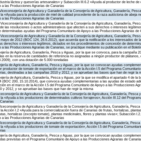
ndustria láctea y queserías artesanales» y Subacción III.6.2 «Ayuda al productor de leche de 
 a las Producciones Agrarias de Canarias
Viceconsejería de Agricultura y Ganadería de la Consejería de Agricultura, Ganadería, Pesca
 «Ayuda para la producción de miel de calidad procedente de la raza autóctona de abeja neg
 a las Producciones Agrarias de Canarias
 Viceconsejería de Agricultura y Ganadería de la Consejería de Agricultura, Ganadería, Pes
s de las resoluciones o actos administrativos que afecten a sus derechos o intereses legítimo
e determinadas ayudas del Programa Comunitario de Apoyo a las Producciones Agrarias de 
Viceconsejería de Agricultura y Ganadería de la Consejería de Agricultura, Ganadería, Pesc
 mayo de 2012 (BOC 124, 26.6.2012), que acuerda que la notificación a los interesados de l
sus derechos o intereses legítimos, dictados en los procedimientos de concesión de determi
 las Producciones Agrarias de Canarias, se practique mediante su publicación en el Boletín
ejería de Agricultura, Ganadería, Pesca y Aguas, por la que se convoca, para la campaña 20
idas en la reserva de cantidades de referencia no asignadas a ningún productor de plátanos,
8.2009), con una dotación de 5.000 toneladas
ejería de Agricultura, Ganadería, Pesca y Aguas, por la que se convocan ayudas complemen
or productor de tomate de exportación en el marco de la Acción I.5 del Programa Comunitario
ias, destinadas a las campañas 2010 y 2012, y se aprueban las bases que han de regir la
jería de Agricultura, Ganadería, Pesca y Aguas, por la que se modifica el apartado 4 de la ba
4 (BOC 200, 15.10.2014), que convoca ayudas complementarias a las ayudas de estado adic
ción en el marco de la Acción I.5 del Programa Comunitario de Apoyo a las Producciones Agr
 y 2012, y se aprueban las bases que han de regir la misma
iceconsejería de Agricultura y Ganadería de la Consejería de Agricultura, Ganadería, Pesca y
a «Ayuda a los productores de determinados cultivos forrajeros», Acción III.12 del Progra
 Canarias
Viceconsejería de Agricultura y Ganadería de la Consejería de Agricultura, Ganadería, Pesca
 Acción I.2 «Ayuda para la comercialización fuera de Canarias de frutas, hortalizas, planta
tas, hortalizas (excepto tomate), plantas medicinales, flores y plantas vivas»; Subacción I.2
 a las Producciones Agrarias de Canarias
Viceconsejería de Agricultura y Ganadería de la Consejería de Agricultura, Ganadería, Pesca
a «Ayuda a los productores de tomate de exportación», Acción I.5 del Programa Comunitari
rias
ejería de Agricultura, Ganadería, Pesca y Aguas, por la que se convocan ayudas complemen
as previstas en el Programa Comunitario de Apoyo a las Producciones Agrarias de Canarias