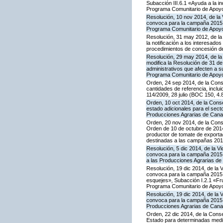
Subacción III.6.1 «Ayuda a la i
Programa Comunitario de Apoyo
Resolución, 10 nov 2014, de la 
convoca para la campaña 2015 la
Programa Comunitario de Apoyo
Resolución, 31 may 2012, de la
la notificación a los interesado
procedimientos de concesión d
Resolución, 29 may 2014, de la 
modifica la Resolución de 31 de
administrativos que afecten a 
Programa Comunitario de Apoyo a
Orden, 24 sep 2014, de la Cons
cantidades de referencia, inclu
114/2009, 28 julio (BOC 150, 4.
Orden, 10 oct 2014, de la Cons
estado adicionales para el sect
Producciones Agrarias de Canar
Orden, 20 nov 2014, de la Conse
Orden de 10 de octubre de 201
productor de tomate de exporta
destinadas a las campañas 2010
Resolución, 5 dic 2014, de la V
convoca para la campaña 2015 l
a las Producciones Agrarias de
Resolución, 19 dic 2014, de la 
convoca para la campaña 2015 la
esquejes», Subacción I.2.1 «Fru
Programa Comunitario de Apoyo
Resolución, 19 dic 2014, de la 
convoca para la campaña 2015 l
Producciones Agrarias de Cana
Orden, 22 dic 2014, de la Cons
Estado para determinadas medid