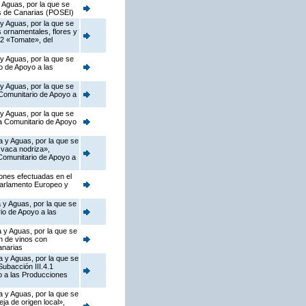
 Aguas, por la que se
as de Canarias (POSEI)
 y Aguas, por la que se
s ornamentales, flores y
.2 «Tomate», del
 y Aguas, por la que se
o de Apoyo a las
 y Aguas, por la que se
 Comunitario de Apoyo a
 y Aguas, por la que se
ma Comunitario de Apoyo
a y Aguas, por la que se
 vaca nodriza»,
 Comunitario de Apoyo a
iones efectuadas en el
Parlamento Europeo y
 y Aguas, por la que se
io de Apoyo a las
 y Aguas, por la que se
n de vinos con
anarias
a y Aguas, por la que se
ubacción III.4.1
o a las Producciones
a y Aguas, por la que se
a de origen local»,