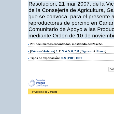
Resolución, 21 mar 2007, de la Vic
de la Consejería de Agricultura, G
que se convoca, para el presente a
reproductores de porcino en Canar
Comunitario de Apoyo a las Produc
mediante Orden de 10 de noviembr
231 documentos encontrados, mostrando del 26 al 50.
[
Primero
/
Anterior
]
1
,
2
,
3
,
4
,
5
,
6
,
7
,
8
[
Siguiente
/
Último
]
Tipos de exportación:
XLS
|
PDF
|
ODT
© Gobierno de Canarias