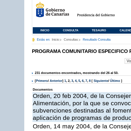
INICIO
CONSULTA
TESAURO
CALEN
Estás en:
Inicio
Consultas
Resultado Consulta
PROGRAMA COMUNITARIO ESPECIFICO 
231 documentos encontrados, mostrando del 26 al 50.
[
Primero
/
Anterior
]
1
,
2
,
3
,
4
,
5
,
6
,
7
,
8
[
Siguiente
/
Último
]
Documentos
Orden, 20 feb 2004, de la Consejer
Alimentación, por la que se convoc
subvenciones destinadas al fomento
aplicación de programas de produc
Orden, 14 may 2004, de la Conseje