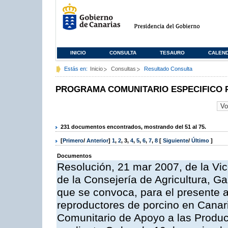
INICIO
CONSULTA
TESAURO
CALEN
Estás en:
Inicio
Consultas
Resultado Consulta
PROGRAMA COMUNITARIO ESPECIFICO 
231 documentos encontrados, mostrando del 51 al 75.
[
Primero
/
Anterior
]
1
,
2
,
3
,
4
,
5
,
6
,
7
,
8
[
Siguiente
/
Último
]
Documentos
Resolución, 21 mar 2007, de la Vic
de la Consejería de Agricultura, G
que se convoca, para el presente a
reproductores de porcino en Canar
Comunitario de Apoyo a las Produc