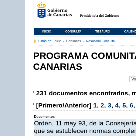
INICIO
CONSULTA
TESAURO
CALEN
Estás en:
Inicio
Consultas
Resultado Consulta
PROGRAMA COMUNITA
CANARIAS
231 documentos encontrados, mo
[Primero/Anterior]
1
,
2
,
3
,
4
,
5
,
6
Documentos
Orden, 11 may 93, de la Consejería 
que se establecen normas compleme