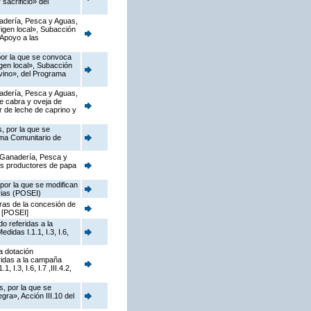
sacrificio» del
anadería, Pesca y Aguas,
igen local», Subacción
 Apoyo a las
 por la que se convoca
gen local», Subacción
ovino», del Programa
anadería, Pesca y Aguas,
de cabra y oveja de
r de leche de caprino y
, por la que se
ama Comunitario de
, Ganadería, Pesca y
los productores de papa
por la que se modifican
rias (POSEI)
ras de la concesión de
 [POSEI]
o referidas a la
idas I.1.1, I.3, I.6,
a dotación
ridas a la campaña
.3, I.6, I.7 ,III.4.2,
s, por la que se
ra», Acción III.10 del