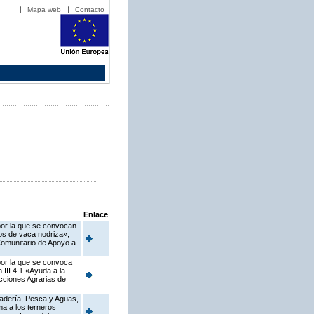
Mapa web
Contacto
Enlace
 por la que se convocan
dos de vaca nodriza»,
Comunitario de Apoyo a
 por la que se convoca
III.4.1 «Ayuda a la
cciones Agrarias de
anadería, Pesca y Aguas,
ma a los terneros