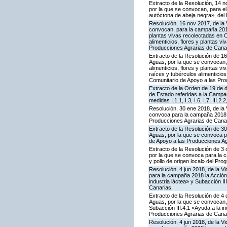
Extracto de la Resolución, 14 n
por la que se convocan, para el
autóctona de abeja negra», del
Resolución, 16 nov 2017, de la 
convocan, para la campaña 2018, 
plantas vivas recolectadas en C
alimenticios, flores y plantas 
Producciones Agrarias de Cana
Extracto de la Resolución de 16
Aguas, por la que se convocan, 
alimenticios, flores y plantas v
raíces y tubérculos alimenticio
Comunitario de Apoyo a las Pro
Extracto de la Orden de 19 de 
de Estado referidas a la Campa
medidas I.1.1, I.3, I.6, I.7, III.
Resolución, 30 ene 2018, de la 
convoca para la campaña 2018 l
Producciones Agrarias de Cana
Extracto de la Resolución de 30
Aguas, por la que se convoca pa
de Apoyo a las Producciones Ag
Extracto de la Resolución de 3 
por la que se convoca para la 
y pollo de origen local» del P
Resolución, 4 jun 2018, de la V
para la campaña 2018 la Acción
industria láctea» y Subacción 
Canarias
Extracto de la Resolución de 4 
Aguas, por la que se convocan, 
Subacción III.4.1 «Ayuda a la i
Producciones Agrarias de Cana
Resolución, 4 jun 2018, de la V