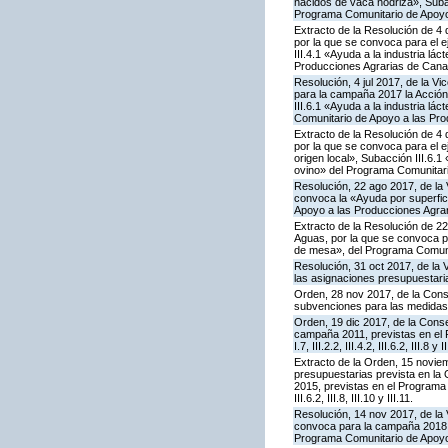
nacidos de vaca nodriza», Subac
Programa Comunitario de Apoyo
Extracto de la Resolución de 4 
por la que se convoca para el 
III.4.1 «Ayuda a la industria l
Producciones Agrarias de Cana
Resolución, 4 jul 2017, de la V
para la campaña 2017 la Acción
III.6.1 «Ayuda a la industria l
Comunitario de Apoyo a las Pro
Extracto de la Resolución de 4 
por la que se convoca para el e
origen local», Subacción III.6.1
ovino» del Programa Comunitari
Resolución, 22 ago 2017, de la 
convoca la «Ayuda por superfic
Apoyo a las Producciones Agra
Extracto de la Resolución de 22
Aguas, por la que se convoca p
de mesa», del Programa Comuni
Resolución, 31 oct 2017, de la 
las asignaciones presupuestari
Orden, 28 nov 2017, de la Cons
subvenciones para las medidas
Orden, 19 dic 2017, de la Conse
campaña 2011, previstas en el P
I.7, III.2.2, III.4.2, III.6.2, II
Extracto de la Orden, 15 noviem
presupuestarias prevista en la
2015, previstas en el Programa C
III.6.2, III.8, III.10 y III.11.
Resolución, 14 nov 2017, de la 
convoca para la campaña 2018 la
Programa Comunitario de Apoyo