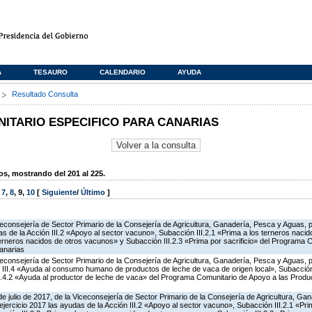
A
TESAURO
CALENDARIO
AYUDA
s
Resultado Consulta
TARIO ESPECIFICO PARA CANARIAS
, mostrando del 201 al 225.
,
7
,
8
,
9
,
10
[
Siguiente
/
Último
]
iceconsejería de Sector Primario de la Consejería de Agricultura, Ganadería, Pesca y Aguas,
 de la Acción III.2 «Apoyo al sector vacuno», Subacción III.2.1 «Prima a los terneros naci
terneros nacidos de otros vacunos» y Subacción III.2.3 «Prima por sacrificio» del Programa 
anarias
iceconsejería de Sector Primario de la Consejería de Agricultura, Ganadería, Pesca y Aguas,
 III.4 «Ayuda al consumo humano de productos de leche de vaca de origen local», Subacción 
III.4.2 «Ayuda al productor de leche de vaca» del Programa Comunitario de Apoyo a las Produ
de julio de 2017, de la Viceconsejería de Sector Primario de la Consejería de Agricultura, G
ejercicio 2017 las ayudas de la Acción III.2 «Apoyo al sector vacuno», Subacción III.2.1 «Pri