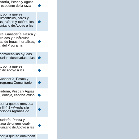
nadería, Pesca y Aguas,
procedente de la raza
, por la que se
imenticios, flores y
as, raíces y tubérculos
nitario de Apoyo a las
tura, Ganadería, Pesca y
 raíces y tubérculos
s de frutas, hortalizas,
», del Programa
e convocan las ayudas
arias, destinadas a las
, por la que se
o de Apoyo a las
 Ganadería, Pesca y
 Programa Comunitario
anadería, Pesca y Aguas,
 conejo, caprino-ovino
 por la que se convoca
III.4.1 «Ayuda a la
cciones Agrarias de
anadería, Pesca y
aca de origen local»,
unitario de Apoyo a las
 por la que se convocan