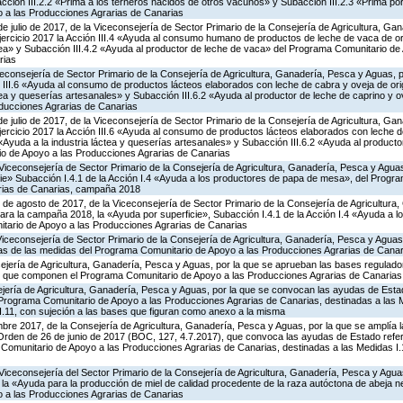
ción III.2.2 «Prima a los terneros nacidos de otros vacunos» y Subacción III.2.3 «Prima por 
 a las Producciones Agrarias de Canarias
de julio de 2017, de la Viceconsejería de Sector Primario de la Consejería de Agricultura, G
ejercicio 2017 la Acción III.4 «Ayuda al consumo humano de productos de leche de vaca de or
áctea» y Subacción III.4.2 «Ayuda al productor de leche de vaca» del Programa Comunitario de
rias
iceconsejería de Sector Primario de la Consejería de Agricultura, Ganadería, Pesca y Aguas,
 III.6 «Ayuda al consumo de productos lácteos elaborados con leche de cabra y oveja de ori
áctea y queserías artesanales» y Subacción III.6.2 «Ayuda al productor de leche de caprino y 
ducciones Agrarias de Canarias
de julio de 2017, de la Viceconsejería de Sector Primario de la Consejería de Agricultura, G
jercicio 2017 la Acción III.6 «Ayuda al consumo de productos lácteos elaborados con leche 
 «Ayuda a la industria láctea y queserías artesanales» y Subacción III.6.2 «Ayuda al producto
o de Apoyo a las Producciones Agrarias de Canarias
Viceconsejería de Sector Primario de la Consejería de Agricultura, Ganadería, Pesca y Aguas
ie» Subacción I.4.1 de la Acción I.4 «Ayuda a los productores de papa de mesa», del Progr
rias de Canarias, campaña 2018
 de agosto de 2017, de la Viceconsejería de Sector Primario de la Consejería de Agricultura
ara la campaña 2018, la «Ayuda por superficie», Subacción I.4.1 de la Acción I.4 «Ayuda a 
tario de Apoyo a las Producciones Agrarias de Canarias
Viceconsejería de Sector Primario de la Consejería de Agricultura, Ganadería, Pesca y Aguas
as de las medidas del Programa Comunitario de Apoyo a las Producciones Agrarias de Cana
ejería de Agricultura, Ganadería, Pesca y Aguas, por la que se aprueban las bases regulado
 que componen el Programa Comunitario de Apoyo a las Producciones Agrarias de Canarias
jería de Agricultura, Ganadería, Pesca y Aguas, por la que se convocan las ayudas de Estad
rograma Comunitario de Apoyo a las Producciones Agrarias de Canarias, destinadas a las Med
I.8 y III.11, con sujeción a las bases que figuran como anexo a la misma
bre 2017, de la Consejería de Agricultura, Ganadería, Pesca y Aguas, por la que se amplía l
 Orden de 26 de junio de 2017 (BOC, 127, 4.7.2017), que convoca las ayudas de Estado refe
omunitario de Apoyo a las Producciones Agrarias de Canarias, destinadas a las Medidas I.1.1, I
Viceconsejería del Sector Primario de la Consejería de Agricultura, Ganadería, Pesca y Agua
 «Ayuda para la producción de miel de calidad procedente de la raza autóctona de abeja neg
 a las Producciones Agrarias de Canarias