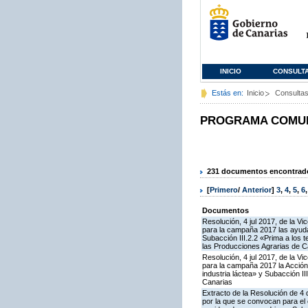
INICIO
CONSULT
Estás en:
Inicio
Consulta
PROGRAMA COMUNI
231 documentos encontrados
[
Primero
/
Anterior
]
3
,
4
,
5
,
6
Documentos
Resolución, 4 jul 2017, de la V
para la campaña 2017 las ayudas
Subacción III.2.2 «Prima a los 
las Producciones Agrarias de C
Resolución, 4 jul 2017, de la V
para la campaña 2017 la Acción
industria láctea» y Subacción 
Canarias
Extracto de la Resolución de 4 
por la que se convocan para el 