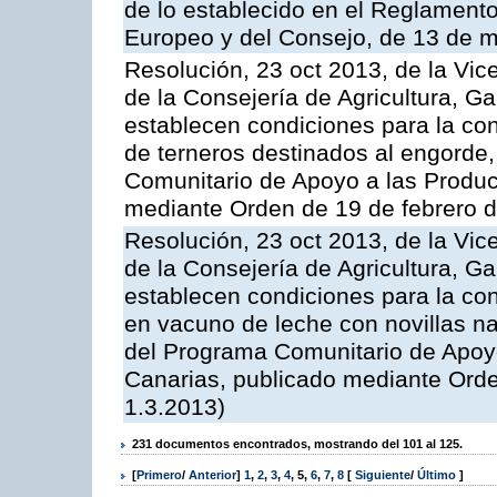
de lo establecido en el Reglament
Europeo y del Consejo, de 13 de 
Resolución, 23 oct 2013, de la Vic
de la Consejería de Agricultura, G
establecen condiciones para la con
de terneros destinados al engorde,
Comunitario de Apoyo a las Produc
mediante Orden de 19 de febrero 
Resolución, 23 oct 2013, de la Vic
de la Consejería de Agricultura, G
establecen condiciones para la con
en vacuno de leche con novillas na
del Programa Comunitario de Apoyo
Canarias, publicado mediante Ord
1.3.2013)
231 documentos encontrados, mostrando del 101 al 125.
[
Primero
/
Anterior
]
1
,
2
,
3
,
4
,
5
,
6
,
7
,
8
[
Siguiente
/
Último
]