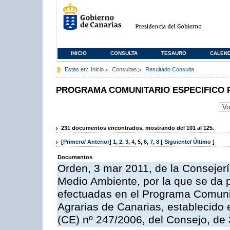
INICIO
CONSULTA
TESAURO
CALEN
Estás en:
Inicio
Consultas
Resultado Consulta
PROGRAMA COMUNITARIO ESPECIFICO 
231 documentos encontrados, mostrando del 101 al 125.
[
Primero
/
Anterior
]
1
,
2
,
3
,
4
,
5
,
6
,
7
,
8
[
Siguiente
/
Último
]
Documentos
Orden, 3 mar 2011, de la Consejerí
Medio Ambiente, por la que se da p
efectuadas en el Programa Comuni
Agrarias de Canarias, establecido e
(CE) nº 247/2006, del Consejo, de