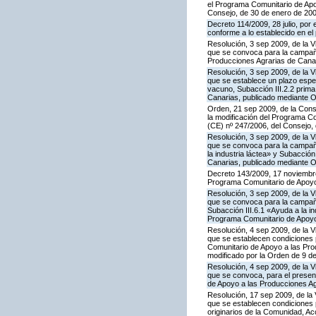
el Programa Comunitario de Apoy
Consejo, de 30 de enero de 20
Decreto 114/2009, 28 julio, por
conforme a lo establecido en e
Resolución, 3 sep 2009, de la V
que se convoca para la campaña
Producciones Agrarias de Canar
Resolución, 3 sep 2009, de la V
que se establece un plazo espe
vacuno, Subacción III.2.2 prim
Canarias, publicado mediante O
Orden, 21 sep 2009, de la Conse
la modificación del Programa Co
(CE) nº 247/2006, del Consejo
Resolución, 3 sep 2009, de la V
que se convoca para la campañ
la industria láctea» y Subacció
Canarias, publicado mediante O
Decreto 143/2009, 17 noviembre,
Programa Comunitario de Apoyo
Resolución, 3 sep 2009, de la V
que se convoca para la campaña
Subacción III.6.1 «Ayuda a la i
Programa Comunitario de Apoyo 
Resolución, 4 sep 2009, de la V
que se establecen condiciones p
Comunitario de Apoyo a las Pr
modificado por la Orden de 9 d
Resolución, 4 sep 2009, de la V
que se convoca, para el present
de Apoyo a las Producciones Ag
Resolución, 17 sep 2009, de la 
que se establecen condiciones 
originarios de la Comunidad, A