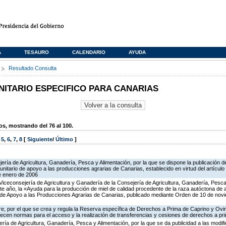
A
TESAURO
CALENDARIO
AYUDA
s
Resultado Consulta
TARIO ESPECIFICO PARA CANARIAS
, mostrando del 76 al 100.
,
5
,
6
,
7
,
8
[
Siguiente
/
Último
]
ería de Agricultura, Ganadería, Pesca y Alimentación, por la que se dispone la publicación d
itario de apoyo a las producciones agrarias de Canarias, establecido en virtud del artícul
e enero de 2006
Viceconsejería de Agricultura y Ganadería de la Consejería de Agricultura, Ganadería, Pesca 
te año, la «Ayuda para la producción de miel de calidad procedente de la raza autóctona de
o de Apoyo a las Producciones Agrarias de Canarias, publicado mediante Orden de 10 de no
e, por el que se crea y regula la Reserva específica de Derechos a Prima de Caprino y Ovin
lecen normas para el acceso y la realización de transferencias y cesiones de derechos a pr
ería de Agricultura, Ganadería, Pesca y Alimentación, por la que se da publicidad a las modi