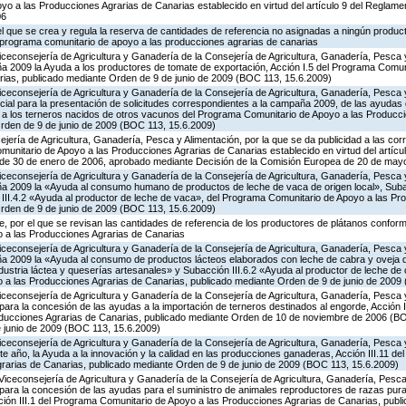
o a las Producciones Agrarias de Canarias establecido en virtud del artículo 9 del Reglame
06
 el que se crea y regula la reserva de cantidades de referencia no asignadas a ningún produc
l programa comunitario de apoyo a las producciones agrarias de canarias
iceconsejería de Agricultura y Ganadería de la Consejería de Agricultura, Ganadería, Pesca y
 2009 la Ayuda a los productores de tomate de exportación, Acción I.5 del Programa Comuni
ias, publicado mediante Orden de 9 de junio de 2009 (BOC 113, 15.6.2009)
iceconsejería de Agricultura y Ganadería de la Consejería de Agricultura, Ganadería, Pesca y
cial para la presentación de solicitudes correspondientes a la campaña 2009, de las ayudas 
a a los terneros nacidos de otros vacunos del Programa Comunitario de Apoyo a las Producc
rden de 9 de junio de 2009 (BOC 113, 15.6.2009)
jería de Agricultura, Ganadería, Pesca y Alimentación, por la que se da publicidad a las co
munitario de Apoyo a las Producciones Agrarias de Canarias establecido en virtud del artícu
, de 30 de enero de 2006, aprobado mediante Decisión de la Comisión Europea de 20 de may
iceconsejería de Agricultura y Ganadería de la Consejería de Agricultura, Ganadería, Pesca y
a 2009 la «Ayuda al consumo humano de productos de leche de vaca de origen local», Subac
n III.4.2 «Ayuda al productor de leche de vaca», del Programa Comunitario de Apoyo a las Pr
rden de 9 de junio de 2009 (BOC 113, 15.6.2009)
 por el que se revisan las cantidades de referencia de los productores de plátanos conforme
 a las Producciones Agrarias de Canarias
iceconsejería de Agricultura y Ganadería de la Consejería de Agricultura, Ganadería, Pesca y
 2009 la «Ayuda al consumo de productos lácteos elaborados con leche de cabra y oveja de
ndustria láctea y queserías artesanales» y Subacción III.6.2 «Ayuda al productor de leche de 
a las Producciones Agrarias de Canarias, publicado mediante Orden de 9 de junio de 2009
iceconsejería de Agricultura y Ganadería de la Consejería de Agricultura, Ganadería, Pesca y
ara la concesión de las ayudas a la importación de terneros destinados al engorde, Acción I
oducciones Agrarias de Canarias, publicado mediante Orden de 10 de noviembre de 2006 (BO
e junio de 2009 (BOC 113, 15.6.2009)
iceconsejería de Agricultura y Ganadería de la Consejería de Agricultura, Ganadería, Pesca y
e año, la Ayuda a la innovación y la calidad en las producciones ganaderas, Acción III.11 d
rarias de Canarias, publicado mediante Orden de 9 de junio de 2009 (BOC 113, 15.6.2009)
Viceconsejería de Agricultura y Ganadería de la Consejería de Agricultura, Ganadería, Pesca 
para la concesión de las ayudas para el suministro de animales reproductores de razas pur
cción III.1 del Programa Comunitario de Apoyo a las Producciones Agrarias de Canarias, pub