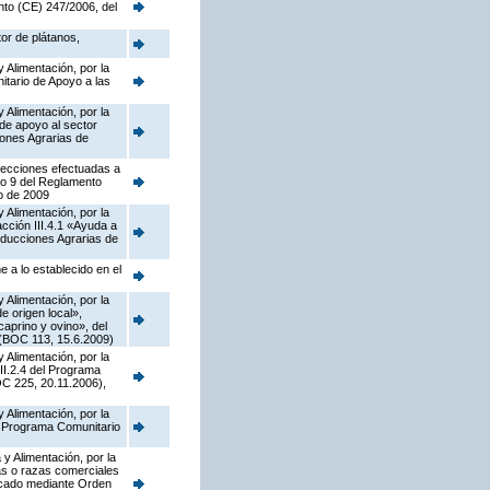
nto (CE) 247/2006, del
tor de plátanos,
 Alimentación, por la
tario de Apoyo a las
 Alimentación, por la
de apoyo al sector
iones Agrarias de
rrecciones efectuadas a
lo 9 del Reglamento
o de 2009
 Alimentación, por la
ción III.4.1 «Ayuda a
oducciones Agrarias de
 a lo establecido en el
 Alimentación, por la
 origen local»,
caprino y ovino», del
 (BOC 113, 15.6.2009)
 Alimentación, por la
II.2.4 del Programa
C 225, 20.11.2006),
 Alimentación, por la
el Programa Comunitario
y Alimentación, por la
as o razas comerciales
licado mediante Orden