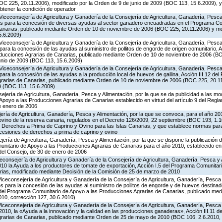
C 225, 20.11.2006), modificado por la Orden de 9 de junio de 2009 (BOC 113, 15.6.2009), y
obtener la condición de operador
Viceconsejería de Agricultura y Ganadería de la Consejería de Agricultura, Ganadería, Pesca 
es para la concesión de diversas ayudas al sector ganadero encuadradas en el Programa Co
Canarias, publicado mediante Orden de 10 de noviembre de 2006 (BOC 225, 20.11.2006) y mo
5.6.2009)
Viceconsejería de Agricultura y Ganadería de la Consejería de Agricultura, Ganadería, Pesca 
ara la concesión de las ayudas al suministro de pollitos de engorde de origen comunitario, A
oducciones Agrarias de Canarias, publicado mediante Orden de 10 de noviembre de 2006 (B
unio de 2009 (BOC 113, 15.6.2009)
Viceconsejería de Agricultura y Ganadería de la Consejería de Agricultura, Ganadería, Pesca 
ara la concesión de las ayudas a la producción local de huevos de gallina, Acción III.12 de
grarias de Canarias, publicado mediante Orden de 10 de noviembre de 2006 (BOC 225, 20.11
9 (BOC 113, 15.6.2009)
jería de Agricultura, Ganadería, Pesca y Alimentación, por la que se da publicidad a las mo
poyo a las Producciones Agrarias de Canarias establecido en virtud del artículo 9 del Regl
e enero de 2006
jería de Agricultura, Ganadería, Pesca y Alimentación, por la que se convoca, para el año 20
ovino de la reserva canaria, regulados en el Decreto 126/2009, 22 septiembre (BOC 193, 1.1
e Derechos a Prima de Caprino y Ovino para las Islas Canarias, y que establece normas para
 cesiones de derechos a prima de caprino y ovino
jería de Agricultura, Ganadería, Pesca y Alimentación, por la que se dispone la publicación 
itario de Apoyo a las Producciones Agrarias de Canarias para el año 2010, establecido en vi
del Consejo, de 30 de enero de 2006
iceconsejería de Agricultura y Ganadería de la Consejería de Agricultura, Ganadería, Pesca y 
0 la Ayuda a los productores de tomate de exportación, Acción I.5 del Programa Comunitari
ias, modificado mediante Decisión de la Comisión de 25 de marzo de 2010
Viceconsejería de Agricultura y Ganadería de la Consejería de Agricultura, Ganadería, Pesca
s para la concesión de las ayudas al suministro de pollitos de engorde y de huevos destinad
.8 del Programa Comunitario de Apoyo a las Producciones Agrarias de Canarias, publicado me
10, corrección 127, 30.6.2010)
Viceconsejería de Agricultura y Ganadería de la Consejería de Agricultura, Ganadería, Pesca
2010, la «Ayuda a la innovación y la calidad en las producciones ganaderas», Acción III.11 
grarias de Canarias, publicado mediante Orden de 25 de mayo de 2010 (BOC 106, 2.6.2010, 