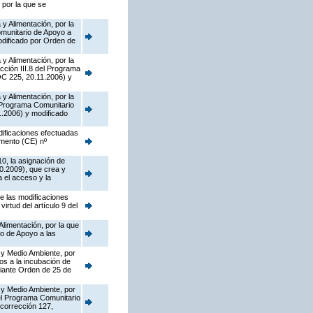
 por la que se
y Alimentación, por la
munitario de Apoyo a
dificado por Orden de
y Alimentación, por la
cción III.8 del Programa
OC 225, 20.11.2006) y
y Alimentación, por la
l Programa Comunitario
.2006) y modificado
dificaciones efectuadas
amento (CE) nº
10, la asignación de
0.2009), que crea y
 el acceso y la
de las modificaciones
rtud del artículo 9 del
Alimentación, por la que
o de Apoyo a las
 y Medio Ambiente, por
os a la incubación de
diante Orden de 25 de
 y Medio Ambiente, por
del Programa Comunitario
corrección 127,