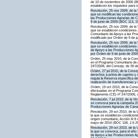
de 10 de noviembre de 2006 (BO
establecen los requisitos para 
Resolución, 25 nov 2009, de la 
que se modifican las condicion
las Producciones Agrarias de 
9 de junio de 2009 (BOC 113, 1
Resolución, 25 nov 2009, de la 
que se establecen condiciones p
Comunitario de Apoyo a las Pr
modificado por Orden de 9 de j
Resolución, 25 nov 2009, de la 
que se establecen condiciones p
de Apoyo a las Producciones A
por Orden de 9 de junio de 200
Orden, 25 may 2010, de la Conse
en el Programa Comunitario de A
247/2006, del Consejo, de 30 d
Orden, 27 jul 2010, de la Conse
derechos a prima de caprino y 
regula la Reserva específica d
realización de transferencias y
Orden, 19 oct 2010, de la Conse
efectuadas en el Programa Comun
Reglamento (CE) nº 247/2006, 
Resolución, 7 jul 2010, de la V
se convoca para la campaña 201
Producciones Agrarias de Canar
Resolución, 29 oct 2010, de la 
la que se establecen condicione
origen comunitario, Acción III
mayo de 2010 (BOC 106, 2.6.20
Resolución, 29 oct 2010, de la 
la que se convoca, para el año 
de Apoyo a las Producciones A