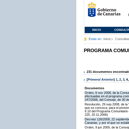
INICIO
CONSULT
Estás en:
Inicio
Consulta
PROGRAMA COMUNI
231 documentos encontrados
[
Primero
/
Anterior
]
1
,
2
,
3
,
4
Documentos
Orden, 6 nov 2008, de la Consej
efectuadas en el programa comun
247/2006, del Consejo, de 30 d
Resolución, 29 sep 2008, de la 
que se convoca, para el presen
II.10 del Programa Comunitari
225, 20.11.2006)
Decreto 126/2009, 22 septiembr
Canarias, y por el que se estab
Orden, 9 jun 2009, de la Consej