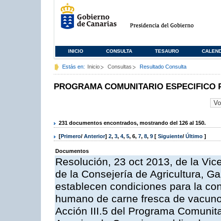
INICIO
CONSULTA
TESAURO
CALEN
Estás en:
Inicio
Consultas
Resultado Consulta
PROGRAMA COMUNITARIO ESPECIFICO 
231 documentos encontrados, mostrando del 126 al 150.
[
Primero
/
Anterior
]
2
,
3
,
4
,
5
,
6
,
7
,
8
,
9
[
Siguiente
/
Último
]
Documentos
Resolución, 23 oct 2013, de la Vic
de la Consejería de Agricultura, G
establecen condiciones para la co
humano de carne fresca de vacuno, 
Acción III.5 del Programa Comunit