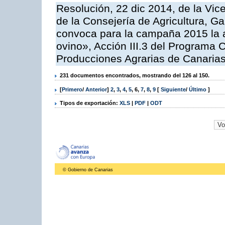
Resolución, 22 dic 2014, de la Vic
de la Consejería de Agricultura, G
convoca para la campaña 2015 la a
ovino», Acción III.3 del Programa 
Producciones Agrarias de Canaria
231 documentos encontrados, mostrando del 126 al 150.
[
Primero
/
Anterior
]
2
,
3
,
4
,
5
,
6
,
7
,
8
,
9
[
Siguiente
/
Último
]
Tipos de exportación:
XLS
|
PDF
|
ODT
© Gobierno de Canarias