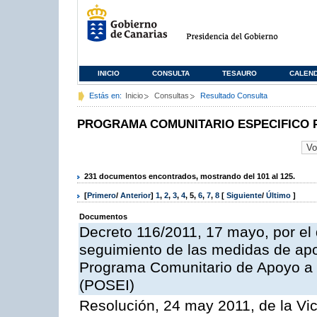
INICIO
CONSULTA
TESAURO
CALEN
Estás en:
Inicio
Consultas
Resultado Consulta
PROGRAMA COMUNITARIO ESPECIFICO 
231 documentos encontrados, mostrando del 101 al 125.
[
Primero
/
Anterior
]
1
,
2
,
3
,
4
,
5
,
6
,
7
,
8
[
Siguiente
/
Último
]
Documentos
Decreto 116/2011, 17 mayo, por el
seguimiento de las medidas de apoy
Programa Comunitario de Apoyo a 
(POSEI)
Resolución, 24 may 2011, de la Vic