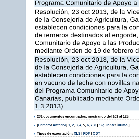
Programa Comunitario de Apoyo a 
Resolución, 23 oct 2013, de la Vic
de la Consejería de Agricultura, G
establecen condiciones para la con
de terneros destinados al engorde,
Comunitario de Apoyo a las Produc
mediante Orden de 19 de febrero 
Resolución, 23 oct 2013, de la Vic
de la Consejería de Agricultura, G
establecen condiciones para la con
en vacuno de leche con novillas na
del Programa Comunitario de Apoyo
Canarias, publicado mediante Ord
1.3.2013)
231 documentos encontrados, mostrando del 101 al 125.
[
Primero
/
Anterior
]
1
,
2
,
3
,
4
,
5
,
6
,
7
,
8
[
Siguiente
/
Último
]
Tipos de exportación:
XLS
|
PDF
|
ODT