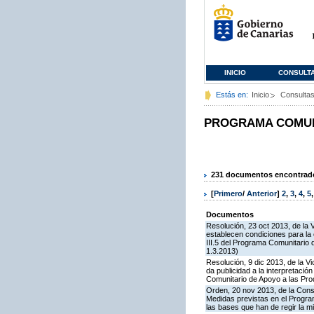
INICIO
CONSULT
Estás en:
Inicio
Consulta
PROGRAMA COMUNI
231 documentos encontrados
[
Primero
/
Anterior
]
2
,
3
,
4
,
5
Documentos
Resolución, 23 oct 2013, de la 
establecen condiciones para la
III.5 del Programa Comunitario
1.3.2013)
Resolución, 9 dic 2013, de la V
da publicidad a la interpretaci
Comunitario de Apoyo a las Pr
Orden, 20 nov 2013, de la Cons
Medidas previstas en el Progra
las bases que han de regir la 