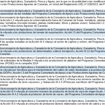
jería de Agricultura, Ganadería, Pesca y Aguas, por la que se da publicidad a las modificac
a las Producciones Agrarias de Canarias, en virtud del Reglamento (UE) nº 228/2013, del 
iceconsejería de Agricultura y Ganadería de la Consejería de Agricultura, Ganadería, Pesca y
supuestarias de las medidas del Programa Comunitario de Apoyo a las Producciones Agrari
Viceconsejería de Agricultura y Ganadería de la Consejería de Agricultura, Ganadería, Pesca
 Acción I.2 «Ayuda para la comercialización fuera de Canarias de frutas, hortalizas, planta
tas, hortalizas (excepto tomate), plantas medicinales, flores y plantas vivas»; Subacción I.2
 a las Producciones Agrarias de Canarias
Viceconsejería de Agricultura y Ganadería de la Consejería de Agricultura, Ganadería, Pesca
a «Ayuda a los productores de tomate de exportación», Acción I.5 del Programa Comunitari
rias
Viceconsejería de Agricultura y Ganadería de la Consejería de Agricultura, Ganadería, Pesca
las ayudas incluidas en la Acción III.3 «Apoyo al sector de caprino y ovino», del Programa
anarias.
Viceconsejería de Agricultura y Ganadería de la Consejería de Agricultura, Ganadería, Pesca
a «Ayuda a los productores de determinados cultivos forrajeros», Acción III.12 del Progra
 Canarias.
Viceconsejería de Agricultura y Ganadería de la Consejería de Agricultura, Ganadería, Pesca
 de solicitudes de la Medida II «Ayuda a los productores de plátano» del Programa Comunitar
rias (POSEI) en la campaña 2014
Viceconsejería de Agricultura y Ganadería de la Consejería de Agricultura, Ganadería, Pesca
a «Ayuda por hectárea para el mantenimiento del cultivo de vides destinadas a la producció
da (DOP)», Acción I.3 del Programa Comunitario de Apoyo a las Producciones Agrarias de C
Viceconsejería de Agricultura y Ganadería de la Consejería de Agricultura, Ganadería, Pesc
 Acción III.2 «Apoyo al sector vacuno», Subacción III.2.1 «Prima a los terneros nacidos de
terneros nacidos de otros vacunos», y Subacción III.2.3 «Prima por sacrificio» del Programa
anarias
Viceconsejería de Agricultura y Ganadería de la Consejería de Agricultura, Ganadería, Pesc
a Acción III.4 «Ayuda al consumo humano de productos de leche de vaca de origen local», S
y Subacción III.4.2 «Ayuda al productor de leche de vaca», del Programa Comunitario de Apoy
Viceconsejería de Agricultura y Ganadería de la Consejería de Agricultura, Ganadería, Pesc
a Acción III.6 «Ayuda al consumo de productos lácteos elaborados con leche de cabra y ovej