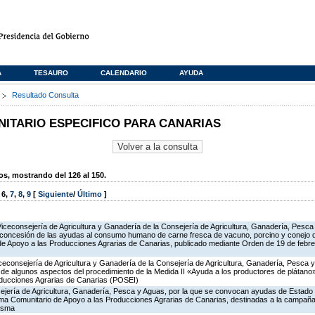
A
TESAURO
CALENDARIO
AYUDA
s
Resultado Consulta
TARIO ESPECIFICO PARA CANARIAS
, mostrando del 126 al 150.
,
6
,
7
,
8
,
9
[
Siguiente
/
Último
]
Viceconsejería de Agricultura y Ganadería de la Consejería de Agricultura, Ganadería, Pesca
 concesión de las ayudas al consumo humano de carne fresca de vacuno, porcino y conejo de
 de Apoyo a las Producciones Agrarias de Canarias, publicado mediante Orden de 19 de febr
iceconsejería de Agricultura y Ganadería de la Consejería de Agricultura, Ganadería, Pesca y
ón de algunos aspectos del procedimiento de la Medida II «Ayuda a los productores de plátan
oducciones Agrarias de Canarias (POSEI)
ejería de Agricultura, Ganadería, Pesca y Aguas, por la que se convocan ayudas de Estado
ma Comunitario de Apoyo a las Producciones Agrarias de Canarias, destinadas a la campañ
misma