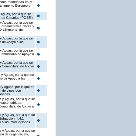
iones efectuadas en el
Parlamento Europeo y
 Aguas, por la que se
as de Canarias (POSEI)
 y Aguas, por la que se
s ornamentales, flores y
.2 «Tomate», del
 y Aguas, por la que se
o de Apoyo a las
 y Aguas, por la que se
 Comunitario de Apoyo a
 y Aguas, por la que se
ma Comunitario de Apoyo
 y Aguas, por la que se
io de Apoyo a las
 y Aguas, por la que se
n de vinos con
anarias
a y Aguas, por la que se
 vaca nodriza»,
 Comunitario de Apoyo a
a y Aguas, por la que se
ubacción III.4.1
o a las Producciones
a y Aguas, por la que se
a de origen local»,