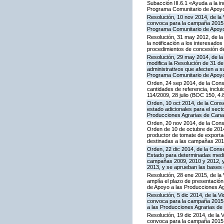
Subacción III.6.1 «Ayuda a la i
Programa Comunitario de Apoyo
Resolución, 10 nov 2014, de la 
convoca para la campaña 2015 la
Programa Comunitario de Apoyo
Resolución, 31 may 2012, de la
la notificación a los interesado
procedimientos de concesión d
Resolución, 29 may 2014, de la 
modifica la Resolución de 31 de
administrativos que afecten a 
Programa Comunitario de Apoyo a
Orden, 24 sep 2014, de la Cons
cantidades de referencia, inclu
114/2009, 28 julio (BOC 150, 4.
Orden, 10 oct 2014, de la Cons
estado adicionales para el sect
Producciones Agrarias de Canar
Orden, 20 nov 2014, de la Conse
Orden de 10 de octubre de 201
productor de tomate de exporta
destinadas a las campañas 2010
Orden, 22 dic 2014, de la Cons
Estado para determinadas medid
campañas 2009, 2010 y 2012, y 
2013, y se aprueban las bases 
Resolución, 28 ene 2015, de la 
amplía el plazo de presentació
de Apoyo a las Producciones A
Resolución, 5 dic 2014, de la V
convoca para la campaña 2015 l
a las Producciones Agrarias de
Resolución, 19 dic 2014, de la 
convoca para la campaña 2015 la