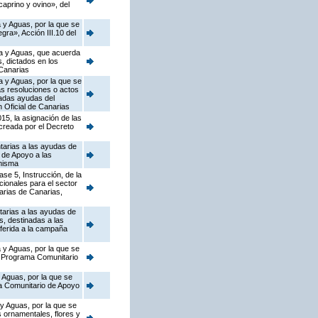
caprino y ovino», del
 y Aguas, por la que se
ra», Acción III.10 del
ca y Aguas, que acuerda
s, dictados en los
Canarias
a y Aguas, por la que se
as resoluciones o actos
nadas ayudas del
 Oficial de Canarias
15, la asignación de las
 creada por el Decreto
tarias a las ayudas de
 de Apoyo a las
 misma
se 5, Instrucción, de la
ionales para el sector
arias de Canarias,
tarias a las ayudas de
, destinadas a las
ferida a la campaña
 y Aguas, por la que se
el Programa Comunitario
 Aguas, por la que se
ma Comunitario de Apoyo
 y Aguas, por la que se
s ornamentales, flores y