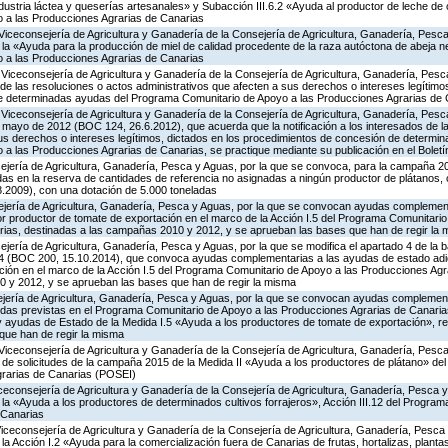
ndustria láctea y queserías artesanales» y Subacción III.6.2 «Ayuda al productor de leche de 
 a las Producciones Agrarias de Canarias
Viceconsejería de Agricultura y Ganadería de la Consejería de Agricultura, Ganadería, Pesca
 «Ayuda para la producción de miel de calidad procedente de la raza autóctona de abeja neg
 a las Producciones Agrarias de Canarias
 Viceconsejería de Agricultura y Ganadería de la Consejería de Agricultura, Ganadería, Pes
s de las resoluciones o actos administrativos que afecten a sus derechos o intereses legítimo
e determinadas ayudas del Programa Comunitario de Apoyo a las Producciones Agrarias de 
Viceconsejería de Agricultura y Ganadería de la Consejería de Agricultura, Ganadería, Pesc
 mayo de 2012 (BOC 124, 26.6.2012), que acuerda que la notificación a los interesados de l
sus derechos o intereses legítimos, dictados en los procedimientos de concesión de determi
 las Producciones Agrarias de Canarias, se practique mediante su publicación en el Boletín
ejería de Agricultura, Ganadería, Pesca y Aguas, por la que se convoca, para la campaña 20
idas en la reserva de cantidades de referencia no asignadas a ningún productor de plátanos,
8.2009), con una dotación de 5.000 toneladas
ejería de Agricultura, Ganadería, Pesca y Aguas, por la que se convocan ayudas complemen
or productor de tomate de exportación en el marco de la Acción I.5 del Programa Comunitario
ias, destinadas a las campañas 2010 y 2012, y se aprueban las bases que han de regir la
jería de Agricultura, Ganadería, Pesca y Aguas, por la que se modifica el apartado 4 de la ba
4 (BOC 200, 15.10.2014), que convoca ayudas complementarias a las ayudas de estado adic
ción en el marco de la Acción I.5 del Programa Comunitario de Apoyo a las Producciones Agr
 y 2012, y se aprueban las bases que han de regir la misma
ejería de Agricultura, Ganadería, Pesca y Aguas, por la que se convocan ayudas complemen
as previstas en el Programa Comunitario de Apoyo a las Producciones Agrarias de Canarias
ayudas de Estado de la Medida I.5 «Ayuda a los productores de tomate de exportación», re
que han de regir la misma
Viceconsejería de Agricultura y Ganadería de la Consejería de Agricultura, Ganadería, Pesca
n de solicitudes de la campaña 2015 de la Medida II «Ayuda a los productores de plátano» d
grarias de Canarias (POSEI)
iceconsejería de Agricultura y Ganadería de la Consejería de Agricultura, Ganadería, Pesca y
a «Ayuda a los productores de determinados cultivos forrajeros», Acción III.12 del Progra
 Canarias
Viceconsejería de Agricultura y Ganadería de la Consejería de Agricultura, Ganadería, Pesca
 Acción I.2 «Ayuda para la comercialización fuera de Canarias de frutas, hortalizas, planta