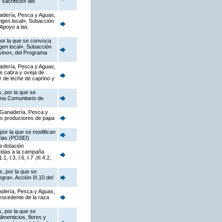
sacrificio» del
anadería, Pesca y Aguas,
igen local», Subacción
 Apoyo a las
 por la que se convoca
gen local», Subacción
ovino», del Programa
anadería, Pesca y Aguas,
de cabra y oveja de
r de leche de caprino y
, por la que se
ama Comunitario de
, Ganadería, Pesca y
los productores de papa
por la que se modifican
rias (POSEI)
a dotación
ridas a la campaña
.3, I.6, I.7 ,III.4.2,
s, por la que se
ra», Acción III.10 del
nadería, Pesca y Aguas,
procedente de la raza
, por la que se
imenticios, flores y