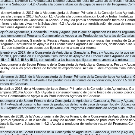
anarias», la Acción I.2 «Ayuda para la comercialización fuera de Canarias de frutas, hortaliz
vivas» y la Subacción I.4.2 «Ayuda a la comercialización de papa de mesa» del Programa Comu
rias
 de noviembre de 2017, de la Viceconsejería de Sector Primario de la Consejería de Agricul
para la campaña 2018, la Acción I.1 «Ayuda a la comercialización local de frutas, hortalizas,
ivas recolectadas en Canarias», la Acción I.2 «Ayuda para la comercialización fuera de Canaria
s, flores y plantas vivas» y la Subacción I.4.2 «Ayuda a la comercialización de papa de mesa
ducciones Agrarias de Canarias
ejería de Agricultura, Ganadería, Pesca y Aguas, por la que se aprueban las bases regulado
 que componen el Programa Comunitario de Apoyo a las Producciones Agrarias de Canarias
jería de Agricultura, Ganadería, Pesca y Aguas, por la que se convocan las ayudas de Estad
rograma Comunitario de Apoyo a las Producciones Agrarias de Canarias, destinadas a las Med
I.8 y III.11, con sujeción a las bases que figuran como anexo a la misma
diciembre de 2017, de la Consejería de Agricultura, Ganadería, Pesca y Aguas, por la que s
ña 2011, previstas en el Programa Comunitario de Apoyo a las Producciones Agrarias de Can
2.2, III.4.2, III.6.2, III.8 y III.11, con sujeción a las bases que figuran como anexo a la misma
Viceconsejería de Sector Primario de la Consejería de Agricultura, Ganadería, Pesca y Aguas
a «Ayuda a los productores de tomate de exportación», Acción I.5 del Programa Comunitari
rias
 de enero de 2018, de la Viceconsejería de Sector Primario de la Consejería de Agricultura,
ra el ejercicio 2018 la «Ayuda a los productores de tomate de exportación», Acción I.5 del
rarias de Canarias
de abril de 2018, de la Viceconsejería de Sector Primario de la Consejería de Agricultura, G
campaña 2018 la Acción III.5 «Ayuda al consumo humano de carne fresca de vacuno, porcino,
rograma Comunitario de Apoyo a las Producciones Agrarias de Canarias
iceconsejería de Sector Primario de la Consejería de Agricultura, Ganadería, Pesca y Aguas,
 III.4 «Ayuda al consumo humano de productos de leche de vaca de origen local», Subacción 
III.4.2 «Ayuda al productor de leche de vaca» del Programa Comunitario de Apoyo a las Produ
de junio de 2018, de la Viceconsejería de Sector Primario de la Consejería de Agricultura, G
para el ejercicio 2018 la Acción III.4 «Ayuda al consumo humano de productos de leche de v
ndustria láctea» y Subacción III.4.2 «Ayuda al productor de leche de vaca» del Programa Com
rias
iceconsejería de Sector Primario de la Consejería de Agricultura, Ganadería, Pesca y Aguas,