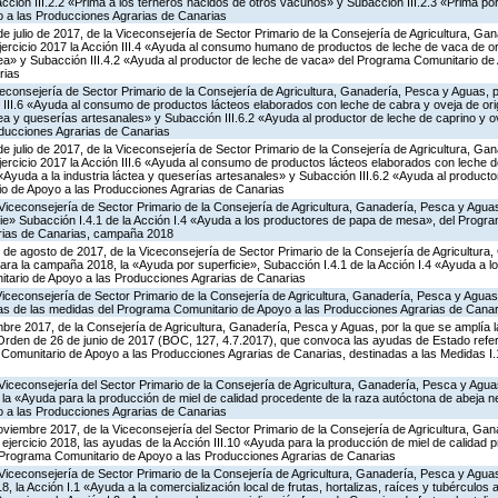
ción III.2.2 «Prima a los terneros nacidos de otros vacunos» y Subacción III.2.3 «Prima por 
 a las Producciones Agrarias de Canarias
de julio de 2017, de la Viceconsejería de Sector Primario de la Consejería de Agricultura, G
ejercicio 2017 la Acción III.4 «Ayuda al consumo humano de productos de leche de vaca de or
áctea» y Subacción III.4.2 «Ayuda al productor de leche de vaca» del Programa Comunitario de
rias
iceconsejería de Sector Primario de la Consejería de Agricultura, Ganadería, Pesca y Aguas,
 III.6 «Ayuda al consumo de productos lácteos elaborados con leche de cabra y oveja de ori
áctea y queserías artesanales» y Subacción III.6.2 «Ayuda al productor de leche de caprino y 
ducciones Agrarias de Canarias
de julio de 2017, de la Viceconsejería de Sector Primario de la Consejería de Agricultura, G
jercicio 2017 la Acción III.6 «Ayuda al consumo de productos lácteos elaborados con leche 
 «Ayuda a la industria láctea y queserías artesanales» y Subacción III.6.2 «Ayuda al producto
o de Apoyo a las Producciones Agrarias de Canarias
Viceconsejería de Sector Primario de la Consejería de Agricultura, Ganadería, Pesca y Aguas
ie» Subacción I.4.1 de la Acción I.4 «Ayuda a los productores de papa de mesa», del Progr
rias de Canarias, campaña 2018
 de agosto de 2017, de la Viceconsejería de Sector Primario de la Consejería de Agricultura
ara la campaña 2018, la «Ayuda por superficie», Subacción I.4.1 de la Acción I.4 «Ayuda a 
tario de Apoyo a las Producciones Agrarias de Canarias
Viceconsejería de Sector Primario de la Consejería de Agricultura, Ganadería, Pesca y Aguas
as de las medidas del Programa Comunitario de Apoyo a las Producciones Agrarias de Cana
bre 2017, de la Consejería de Agricultura, Ganadería, Pesca y Aguas, por la que se amplía l
 Orden de 26 de junio de 2017 (BOC, 127, 4.7.2017), que convoca las ayudas de Estado refe
omunitario de Apoyo a las Producciones Agrarias de Canarias, destinadas a las Medidas I.1.1, I
Viceconsejería del Sector Primario de la Consejería de Agricultura, Ganadería, Pesca y Agua
 «Ayuda para la producción de miel de calidad procedente de la raza autóctona de abeja neg
 a las Producciones Agrarias de Canarias
oviembre 2017, de la Viceconsejería del Sector Primario de la Consejería de Agricultura, Ga
 ejercicio 2018, las ayudas de la Acción III.10 «Ayuda para la producción de miel de calidad 
 Programa Comunitario de Apoyo a las Producciones Agrarias de Canarias
Viceconsejería de Sector Primario de la Consejería de Agricultura, Ganadería, Pesca y Aguas
la Acción I.1 «Ayuda a la comercialización local de frutas, hortalizas, raíces y tubérculos al