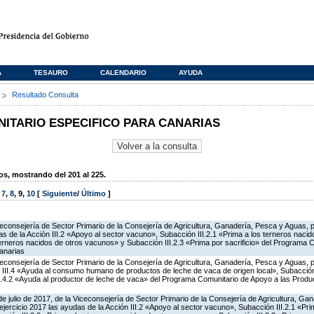
A
TESAURO
CALENDARIO
AYUDA
s
Resultado Consulta
TARIO ESPECIFICO PARA CANARIAS
, mostrando del 201 al 225.
,
7
,
8
,
9
,
10
[
Siguiente
/
Último
]
iceconsejería de Sector Primario de la Consejería de Agricultura, Ganadería, Pesca y Aguas,
 de la Acción III.2 «Apoyo al sector vacuno», Subacción III.2.1 «Prima a los terneros naci
terneros nacidos de otros vacunos» y Subacción III.2.3 «Prima por sacrificio» del Programa 
anarias
iceconsejería de Sector Primario de la Consejería de Agricultura, Ganadería, Pesca y Aguas,
 III.4 «Ayuda al consumo humano de productos de leche de vaca de origen local», Subacción 
III.4.2 «Ayuda al productor de leche de vaca» del Programa Comunitario de Apoyo a las Produ
de julio de 2017, de la Viceconsejería de Sector Primario de la Consejería de Agricultura, G
ejercicio 2017 las ayudas de la Acción III.2 «Apoyo al sector vacuno», Subacción III.2.1 «Pri