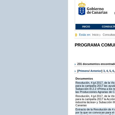
INICIO
CONSULT
Estás en:
Inicio
Consulta
PROGRAMA COMUNI
231 documentos encontrados
[
Primero
/
Anterior
]
3
,
4
,
5
,
6
Documentos
Resolución, 4 jul 2017, de la V
para la campaña 2017 las ayudas
Subacción III.2.2 «Prima a los 
las Producciones Agrarias de C
Resolución, 4 jul 2017, de la V
para la campaña 2017 la Acción
industria láctea» y Subacción 
Canarias
Extracto de la Resolución de 4 
por la que se convocan para el 