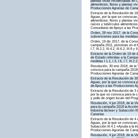
plantas vivas recolectadas en C
alimenticios, flores y plantas 
Producciones Agrarias de Cana
Extracto de la Resolución de 16
Aguas, por la que se convocan, 
alimenticios, flores y plantas v
raíces y tubérculos alimenticio
Comunitario de Apoyo a las Pro
Orden, 28 nov 2017, de la Cons
subvenciones para las medidas
Orden, 19 dic 2017, de la Conse
campaña 2011, previstas en el P
I.7, III.2.2, III.4.2, III.6.2, II
Extracto de la Orden de 19 de 
de Estado referidas a la Campa
medidas I.1.1, I.3, I.6, I.7, III.
Resolución, 30 ene 2018, de la 
convoca para la campaña 2018 l
Producciones Agrarias de Cana
Extracto de la Resolución de 30
Aguas, por la que se convoca pa
de Apoyo a las Producciones Ag
Extracto de la Resolución de 3 
por la que se convoca para la 
y pollo de origen local» del P
Resolución, 4 jun 2018, de la V
para la campaña 2018 la Acción
industria láctea» y Subacción 
Canarias
Extracto de la Resolución de 4 
Aguas, por la que se convocan, 
Subacción III.4.1 «Ayuda a la i
Producciones Agrarias de Cana
Resolución, 4 jun 2018, de la V