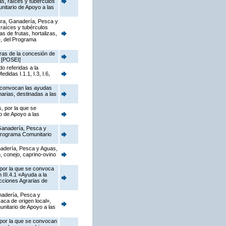
as, raíces y tubérculos
nitario de Apoyo a las
tura, Ganadería, Pesca y
 raíces y tubérculos
s de frutas, hortalizas,
», del Programa
ras de la concesión de
 [POSEI]
o referidas a la
idas I.1.1, I.3, I.6,
e convocan las ayudas
arias, destinadas a las
, por la que se
o de Apoyo a las
 Ganadería, Pesca y
 Programa Comunitario
anadería, Pesca y Aguas,
 conejo, caprino-ovino
 por la que se convoca
III.4.1 «Ayuda a la
cciones Agrarias de
anadería, Pesca y
aca de origen local»,
unitario de Apoyo a las
 por la que se convocan