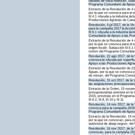
nacidos de vaca nodriza», Subac
Programa Comunitario de Apoyo
Extracto de la Resolución de 4 
por la que se convoca para el 
III.4.1 «Ayuda a la industria l
Producciones Agrarias de Cana
Resolución, 4 jul 2017, de la V
para la campaña 2017 la Acción
III.6.1 «Ayuda a la industria l
Comunitario de Apoyo a las Pro
Extracto de la Resolución de 4 
por la que se convoca para el e
origen local», Subacción III.6.1
ovino» del Programa Comunitari
Resolución, 22 ago 2017, de la 
convoca la «Ayuda por superfic
Apoyo a las Producciones Agra
Extracto de la Resolución de 22
Aguas, por la que se convoca p
de mesa», del Programa Comuni
Resolución, 31 oct 2017, de la 
las asignaciones presupuestari
Extracto de la Orden, 15 noviem
presupuestarias prevista en la
2015, previstas en el Programa C
III.6.2, III.8, III.10 y III.11.
Resolución, 14 nov 2017, de la 
convoca para la campaña 2018 la
Programa Comunitario de Apoyo
Extracto de la Resolución, 14 n
por la que se convocan, para el
autóctona de abeja negra», del
Resolución, 16 nov 2017, de la 
convocan, para la campaña 2018, 