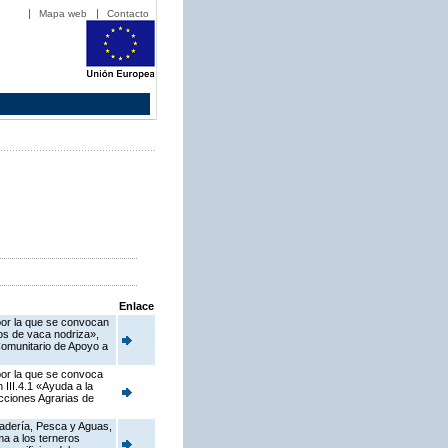
Mapa web
Contacto
Enlace
 por la que se convocan
dos de vaca nodriza»,
Comunitario de Apoyo a
 por la que se convoca
III.4.1 «Ayuda a la
cciones Agrarias de
anadería, Pesca y Aguas,
ma a los terneros