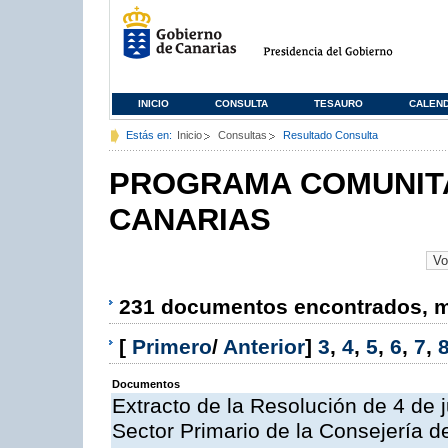
INICIO
CONSULTA
TESAURO
CALEN
Estás en:
Inicio
Consultas
Resultado Consulta
PROGRAMA COMUNITA
CANARIAS
231 documentos encontrados, mo
[
Primero
/
Anterior
]
3
,
4
,
5
,
6
,
7
,
Documentos
Extracto de la Resolución de 4 de 
Sector Primario de la Consejería d