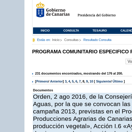
INICIO
CONSULTA
TESAURO
CALEN
Estás en:
Inicio
Consultas
Resultado Consulta
PROGRAMA COMUNITARIO ESPECIFICO 
231 documentos encontrados, mostrando del 176 al 200.
[
Primero
/
Anterior
]
3
,
4
,
5
,
6
,
7
,
8
,
9
,
10
[
Siguiente
/
Último
]
Documentos
Orden, 2 ago 2016, de la Consejerí
Aguas, por la que se convocan las 
campaña 2013, previstas en el Pr
Producciones Agrarias de Canarias
producción vegetal», Acción I.6 «A