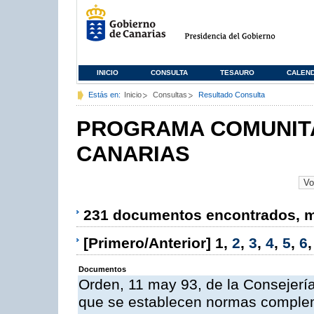
INICIO
CONSULTA
TESAURO
CALEN
Estás en:
Inicio
Consultas
Resultado Consulta
PROGRAMA COMUNITA
CANARIAS
231 documentos encontrados, mo
[Primero/Anterior]
1
,
2
,
3
,
4
,
5
,
6
Documentos
Orden, 11 may 93, de la Consejería 
que se establecen normas compleme