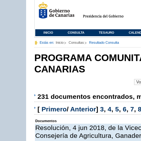
INICIO
CONSULTA
TESAURO
CALEN
Estás en:
Inicio
Consultas
Resultado Consulta
PROGRAMA COMUNITA
CANARIAS
231 documentos encontrados, mo
[
Primero
/
Anterior
]
3
,
4
,
5
,
6
,
7
,
Documentos
Resolución, 4 jun 2018, de la Vice
Consejería de Agricultura, Ganader