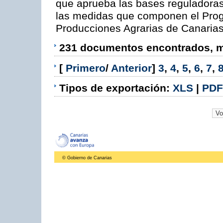
que aprueba las bases reguladora
las medidas que componen el Prog
Producciones Agrarias de Canaria
231 documentos encontrados, mo
[
Primero
/
Anterior
]
3
,
4
,
5
,
6
,
7
,
Tipos de exportación:
XLS
|
PDF
© Gobierno de Canarias