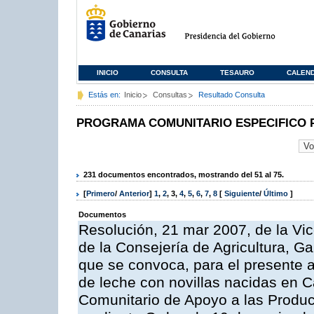
INICIO
CONSULTA
TESAURO
CALEN
Estás en:
Inicio
Consultas
Resultado Consulta
PROGRAMA COMUNITARIO ESPECIFICO 
231 documentos encontrados, mostrando del 51 al 75.
[
Primero
/
Anterior
]
1
,
2
,
3
,
4
,
5
,
6
,
7
,
8
[
Siguiente
/
Último
]
Documentos
Resolución, 21 mar 2007, de la Vic
de la Consejería de Agricultura, G
que se convoca, para el presente a
de leche con novillas nacidas en C
Comunitario de Apoyo a las Produc