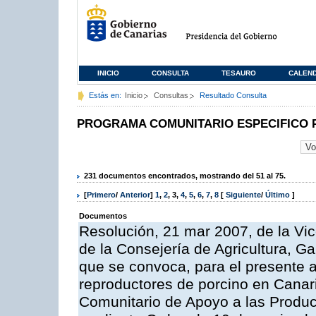
INICIO
CONSULTA
TESAURO
CALEN
Estás en:
Inicio
Consultas
Resultado Consulta
PROGRAMA COMUNITARIO ESPECIFICO 
231 documentos encontrados, mostrando del 51 al 75.
[
Primero
/
Anterior
]
1
,
2
,
3
,
4
,
5
,
6
,
7
,
8
[
Siguiente
/
Último
]
Documentos
Resolución, 21 mar 2007, de la Vic
de la Consejería de Agricultura, G
que se convoca, para el presente a
reproductores de porcino en Canar
Comunitario de Apoyo a las Produc