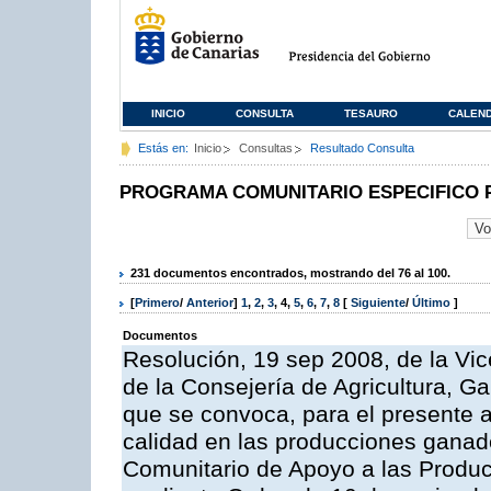
INICIO
CONSULTA
TESAURO
CALEN
Estás en:
Inicio
Consultas
Resultado Consulta
PROGRAMA COMUNITARIO ESPECIFICO 
231 documentos encontrados, mostrando del 76 al 100.
[
Primero
/
Anterior
]
1
,
2
,
3
,
4
,
5
,
6
,
7
,
8
[
Siguiente
/
Último
]
Documentos
Resolución, 19 sep 2008, de la Vic
de la Consejería de Agricultura, G
que se convoca, para el presente a
calidad en las producciones ganad
Comunitario de Apoyo a las Produc