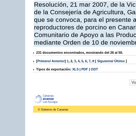
Resolución, 21 mar 2007, de la Vic
de la Consejería de Agricultura, G
que se convoca, para el presente a
reproductores de porcino en Canar
Comunitario de Apoyo a las Produc
mediante Orden de 10 de noviembr
231 documentos encontrados, mostrando del 26 al 50.
[
Primero
/
Anterior
]
1
,
2
,
3
,
4
,
5
,
6
,
7
,
8
[
Siguiente
/
Último
]
Tipos de exportación:
XLS
|
PDF
|
ODT
© Gobierno de Canarias