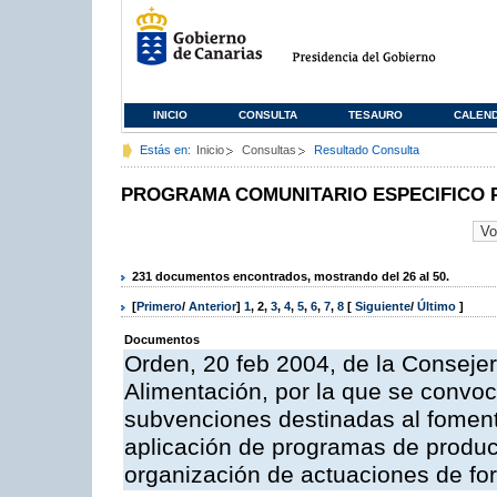
INICIO
CONSULTA
TESAURO
CALEN
Estás en:
Inicio
Consultas
Resultado Consulta
PROGRAMA COMUNITARIO ESPECIFICO 
231 documentos encontrados, mostrando del 26 al 50.
[
Primero
/
Anterior
]
1
,
2
,
3
,
4
,
5
,
6
,
7
,
8
[
Siguiente
/
Último
]
Documentos
Orden, 20 feb 2004, de la Consejer
Alimentación, por la que se convoc
subvenciones destinadas al fomento
aplicación de programas de produc
organización de actuaciones de fo