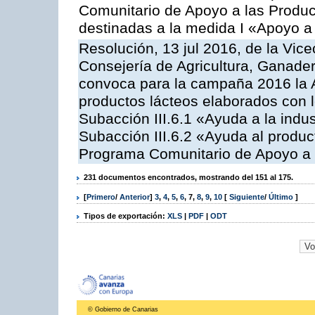
Comunitario de Apoyo a las Produc
destinadas a la medida I «Apoyo a
Resolución, 13 jul 2016, de la Vice
Consejería de Agricultura, Ganader
convoca para la campaña 2016 la 
productos lácteos elaborados con l
Subacción III.6.1 «Ayuda a la indus
Subacción III.6.2 «Ayuda al produc
Programa Comunitario de Apoyo a 
231 documentos encontrados, mostrando del 151 al 175.
[
Primero
/
Anterior
]
3
,
4
,
5
,
6
,
7
,
8
,
9
,
10
[
Siguiente
/
Último
]
Tipos de exportación:
XLS
|
PDF
|
ODT
© Gobierno de Canarias