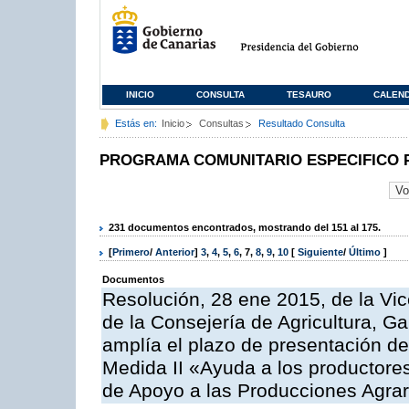
INICIO
CONSULTA
TESAURO
CALEN
Estás en:
Inicio
Consultas
Resultado Consulta
PROGRAMA COMUNITARIO ESPECIFICO 
231 documentos encontrados, mostrando del 151 al 175.
[
Primero
/
Anterior
]
3
,
4
,
5
,
6
,
7
,
8
,
9
,
10
[
Siguiente
/
Último
]
Documentos
Resolución, 28 ene 2015, de la Vic
de la Consejería de Agricultura, G
amplía el plazo de presentación de
Medida II «Ayuda a los productore
de Apoyo a las Producciones Agrar