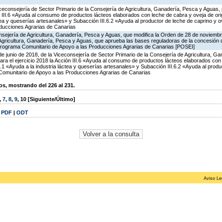
iceconsejería de Sector Primario de la Consejería de Agricultura, Ganadería, Pesca y Aguas,
 III.6 «Ayuda al consumo de productos lácteos elaborados con leche de cabra y oveja de ori
áctea y queserías artesanales» y Subacción III.6.2 «Ayuda al productor de leche de caprino y 
ducciones Agrarias de Canarias
sejería de Agricultura, Ganadería, Pesca y Aguas, que modifica la Orden de 28 de noviemb
 Agricultura, Ganadería, Pesca y Aguas, que aprueba las bases reguladoras de la concesión
rograma Comunitario de Apoyo a las Producciones Agrarias de Canarias [POSEI]
de junio de 2018, de la Viceconsejería de Sector Primario de la Consejería de Agricultura, G
ra el ejercicio 2018 la Acción III.6 «Ayuda al consumo de productos lácteos elaborados con
.6.1 «Ayuda a la industria láctea y queserías artesanales» y Subacción III.6.2 «Ayuda al produ
Comunitario de Apoyo a las Producciones Agrarias de Canarias
, mostrando del 226 al 231.
,
7
,
8
,
9
,
10
[Siguiente/Último]
|
PDF
|
ODT
Aviso Le