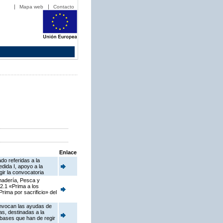
Mapa web
Contacto
Enlace
do referidas a la
dida I, apoyo a la
ir la convocatoria
anadería, Pesca y
2.1 «Prima a los
rima por sacrificio» del
onvocan las ayudas de
s, destinadas a la
 bases que han de regir