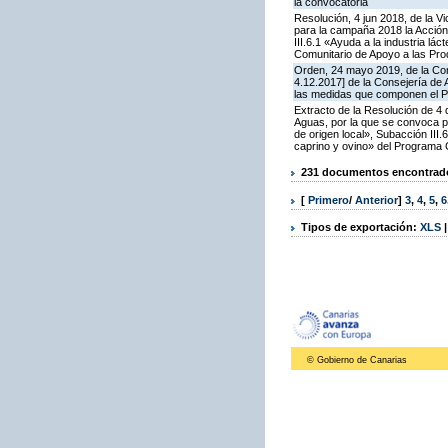
la convocatoria
Resolución, 4 jun 2018, de la V
para la campaña 2018 la Acción
III.6.1 «Ayuda a la industria l
Comunitario de Apoyo a las Pro
Orden, 24 mayo 2019, de la Con
4.12.2017] de la Consejería de
las medidas que componen el P
Extracto de la Resolución de 4 
Aguas, por la que se convoca pa
de origen local», Subacción III
caprino y ovino» del Programa 
231 documentos encontrados
[
Primero
/
Anterior
]
3
,
4
,
5
,
6
Tipos de exportación:
XLS
© Gobierno de Canarias