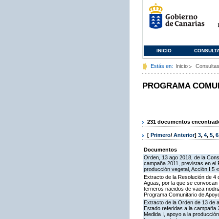
INICIO
CONSULT
Estás en:
Inicio
Consulta
PROGRAMA COMUNI
231 documentos encontrados
[
Primero
/
Anterior
]
3
,
4
,
5
,
6
Documentos
Orden, 13 ago 2018, de la Cons
campaña 2011, previstas en el 
producción vegetal, Acción I.5 
Extracto de la Resolución de 4 
Aguas, por la que se convocan p
terneros nacidos de vaca nodriz
Programa Comunitario de Apoyo
Extracto de la Orden de 13 de 
Estado referidas a la campaña 
Medida I, apoyo a la producción