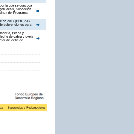
 por la que se convoca
gen local», Subacción
ovino» del Programa
re de 2017,[BOC 233,
 de subvenciones para
anadería, Pesca y
 leche de cabra y oveja
ctor de leche de
gal
Sugerencias y Reclamaciones