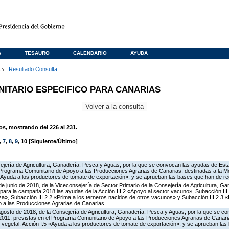
A
TESAURO
CALENDARIO
AYUDA
s
Resultado Consulta
TARIO ESPECIFICO PARA CANARIAS
, mostrando del 226 al 231.
,
7
,
8
,
9
,
10
[Siguiente/Último]
ejería de Agricultura, Ganadería, Pesca y Aguas, por la que se convocan las ayudas de Esta
Programa Comunitario de Apoyo a las Producciones Agrarias de Canarias, destinadas a la Me
«Ayuda a los productores de tomate de exportación», y se aprueban las bases que han de reg
de junio de 2018, de la Viceconsejería de Sector Primario de la Consejería de Agricultura, G
ara la campaña 2018 las ayudas de la Acción III.2 «Apoyo al sector vacuno», Subacción III.
a», Subacción III.2.2 «Prima a los terneros nacidos de otros vacunos» y Subacción III.2.3 «P
 a las Producciones Agrarias de Canarias
agosto de 2018, de la Consejería de Agricultura, Ganadería, Pesca y Aguas, por la que se c
2011, previstas en el Programa Comunitario de Apoyo a las Producciones Agrarias de Canaria
 vegetal, Acción I.5 «Ayuda a los productores de tomate de exportación», y se aprueban las