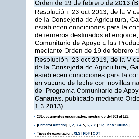
Orden de 19 de febrero de 2013 (B
Resolución, 23 oct 2013, de la Vic
de la Consejería de Agricultura, G
establecen condiciones para la con
de terneros destinados al engorde,
Comunitario de Apoyo a las Produc
mediante Orden de 19 de febrero 
Resolución, 23 oct 2013, de la Vic
de la Consejería de Agricultura, G
establecen condiciones para la con
en vacuno de leche con novillas na
del Programa Comunitario de Apoyo
Canarias, publicado mediante Ord
1.3.2013)
231 documentos encontrados, mostrando del 101 al 125.
[
Primero
/
Anterior
]
1
,
2
,
3
,
4
,
5
,
6
,
7
,
8
[
Siguiente
/
Último
]
Tipos de exportación:
XLS
|
PDF
|
ODT