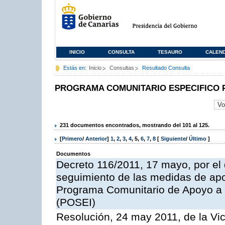
INICIO
CONSULTA
TESAURO
CALEN
Estás en:
Inicio
Consultas
Resultado Consulta
PROGRAMA COMUNITARIO ESPECIFICO 
231 documentos encontrados, mostrando del 101 al 125.
[
Primero
/
Anterior
]
1
,
2
,
3
,
4
,
5
,
6
,
7
,
8
[
Siguiente
/
Último
]
Documentos
Decreto 116/2011, 17 mayo, por el
seguimiento de las medidas de apoy
Programa Comunitario de Apoyo a 
(POSEI)
Resolución, 24 may 2011, de la Vic