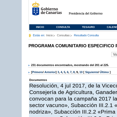
INICIO
CONSULTA
TESAURO
CALEN
Estás en:
Inicio
Consultas
Resultado Consulta
PROGRAMA COMUNITARIO ESPECIFICO 
231 documentos encontrados, mostrando del 201 al 225.
[
Primero
/
Anterior
]
3
,
4
,
5
,
6
,
7
,
8
,
9
,
10
[
Siguiente
/
Último
]
Documentos
Resolución, 4 jul 2017, de la Vicec
Consejería de Agricultura, Ganader
convocan para la campaña 2017 las
sector vacuno», Subacción III.2.1 
nodriza», Subacción III.2.2 «Prima 