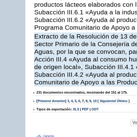
productos lácteos elaborados con l
Subacción III.6.1 «Ayuda a la indus
Subacción III.6.2 «Ayuda al produc
Programa Comunitario de Apoyo a 
Extracto de la Resolución de 13 de
Sector Primario de la Consejería d
Aguas, por la que se convocan, par
Acción III.4 «Ayuda al consumo h
de origen local», Subacción III.4.1
Subacción III.4.2 «Ayuda al produ
Comunitario de Apoyo a las Produc
231 documentos encontrados, mostrando del 151 al 175.
[
Primero
/
Anterior
]
3
,
4
,
5
,
6
,
7
,
8
,
9
,
10
[
Siguiente
/
Último
]
Tipos de exportación:
XLS
|
PDF
|
ODT