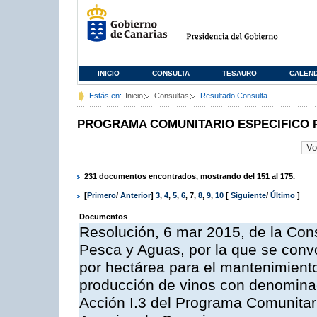
INICIO
CONSULTA
TESAURO
CALEN
Estás en:
Inicio
Consultas
Resultado Consulta
PROGRAMA COMUNITARIO ESPECIFICO 
231 documentos encontrados, mostrando del 151 al 175.
[
Primero
/
Anterior
]
3
,
4
,
5
,
6
,
7
,
8
,
9
,
10
[
Siguiente
/
Último
]
Documentos
Resolución, 6 mar 2015, de la Cons
Pesca y Aguas, por la que se con
por hectárea para el mantenimiento
producción de vinos con denominac
Acción I.3 del Programa Comunitar