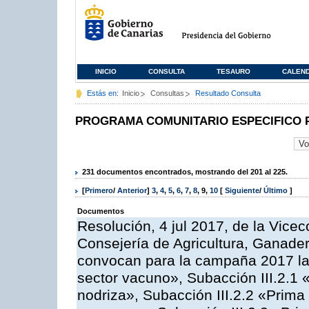
INICIO
CONSULTA
TESAURO
CALEN
Estás en:
Inicio
Consultas
Resultado Consulta
PROGRAMA COMUNITARIO ESPECIFICO 
231 documentos encontrados, mostrando del 201 al 225.
[
Primero
/
Anterior
]
3
,
4
,
5
,
6
,
7
,
8
,
9
,
10
[
Siguiente
/
Último
]
Documentos
Resolución, 4 jul 2017, de la Vicec
Consejería de Agricultura, Ganader
convocan para la campaña 2017 las
sector vacuno», Subacción III.2.1 
nodriza», Subacción III.2.2 «Prima 