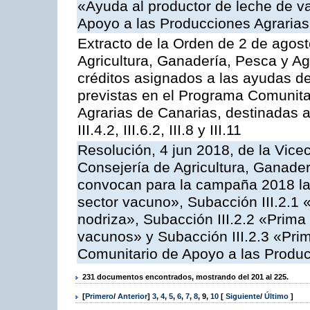
«Ayuda al productor de leche de 
Apoyo a las Producciones Agrarias
Extracto de la Orden de 2 de agost
Agricultura, Ganadería, Pesca y Ag
créditos asignados a las ayudas d
previstas en el Programa Comunita
Agrarias de Canarias, destinadas a la
III.4.2, III.6.2, III.8 y III.11
Resolución, 4 jun 2018, de la Vice
Consejería de Agricultura, Ganader
convocan para la campaña 2018 las
sector vacuno», Subacción III.2.1 
nodriza», Subacción III.2.2 «Prima 
vacunos» y Subacción III.2.3 «Prim
Comunitario de Apoyo a las Produc
231 documentos encontrados, mostrando del 201 al 225.
[
Primero
/
Anterior
]
3
,
4
,
5
,
6
,
7
,
8
,
9
,
10
[
Siguiente
/
Último
]