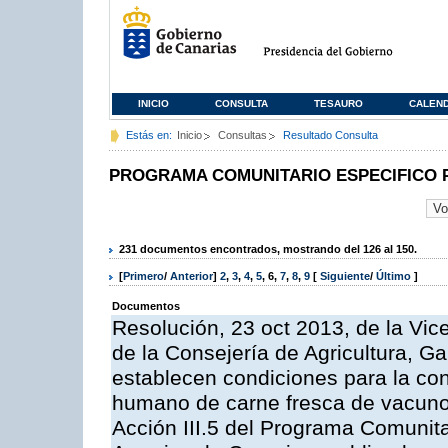
INICIO
CONSULTA
TESAURO
CALEN
Estás en:
Inicio
Consultas
Resultado Consulta
PROGRAMA COMUNITARIO ESPECIFICO 
231 documentos encontrados, mostrando del 126 al 150.
[
Primero
/
Anterior
]
2
,
3
,
4
,
5
,
6
,
7
,
8
,
9
[
Siguiente
/
Último
]
Documentos
Resolución, 23 oct 2013, de la Vic
de la Consejería de Agricultura, G
establecen condiciones para la co
humano de carne fresca de vacuno, 
Acción III.5 del Programa Comunit