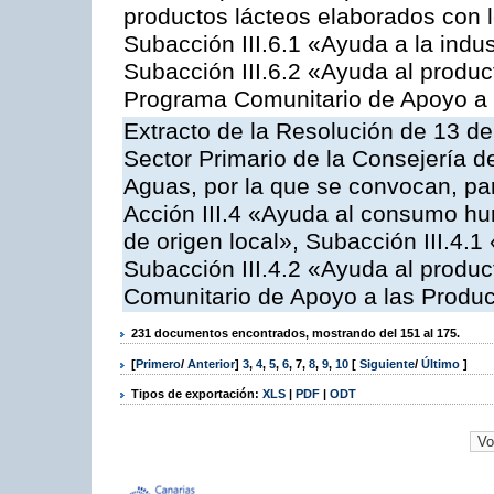
productos lácteos elaborados con l
Subacción III.6.1 «Ayuda a la indus
Subacción III.6.2 «Ayuda al produc
Programa Comunitario de Apoyo a 
Extracto de la Resolución de 13 de
Sector Primario de la Consejería d
Aguas, por la que se convocan, par
Acción III.4 «Ayuda al consumo h
de origen local», Subacción III.4.1
Subacción III.4.2 «Ayuda al produ
Comunitario de Apoyo a las Produc
231 documentos encontrados, mostrando del 151 al 175.
[
Primero
/
Anterior
]
3
,
4
,
5
,
6
,
7
,
8
,
9
,
10
[
Siguiente
/
Último
]
Tipos de exportación:
XLS
|
PDF
|
ODT