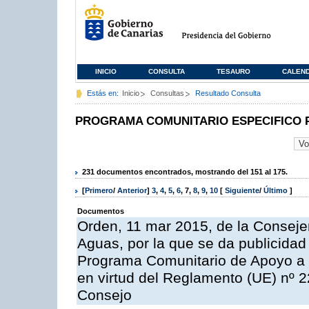
INICIO
CONSULTA
TESAURO
CALEN
Estás en:
Inicio
Consultas
Resultado Consulta
PROGRAMA COMUNITARIO ESPECIFICO 
231 documentos encontrados, mostrando del 151 al 175.
[
Primero
/
Anterior
]
3
,
4
,
5
,
6
,
7
,
8
,
9
,
10
[
Siguiente
/
Último
]
Documentos
Orden, 11 mar 2015, de la Consejer
Aguas, por la que se da publicidad
Programa Comunitario de Apoyo a 
en virtud del Reglamento (UE) nº 
Consejo