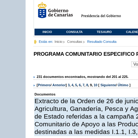
INICIO
CONSULTA
TESAURO
CALEN
Estás en:
Inicio
Consultas
Resultado Consulta
PROGRAMA COMUNITARIO ESPECIFICO 
231 documentos encontrados, mostrando del 201 al 225.
[
Primero
/
Anterior
]
3
,
4
,
5
,
6
,
7
,
8
,
9
,
10
[
Siguiente
/
Último
]
Documentos
Extracto de la Orden de 26 de juni
Agricultura, Ganadería, Pesca y A
de Estado referidas a la campaña 
Comunitario de Apoyo a las Produc
destinadas a las medidas I.1.1, I.3, I,6,