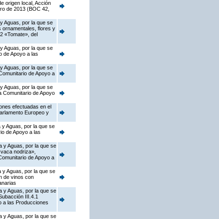
 origen local, Acción
ero de 2013 (BOC 42,
 y Aguas, por la que se
s ornamentales, flores y
.2 «Tomate», del
 y Aguas, por la que se
o de Apoyo a las
 y Aguas, por la que se
 Comunitario de Apoyo a
 y Aguas, por la que se
ma Comunitario de Apoyo
iones efectuadas en el
Parlamento Europeo y
 y Aguas, por la que se
io de Apoyo a las
a y Aguas, por la que se
 vaca nodriza»,
 Comunitario de Apoyo a
 y Aguas, por la que se
n de vinos con
anarias
a y Aguas, por la que se
ubacción III.4.1
o a las Producciones
a y Aguas, por la que se