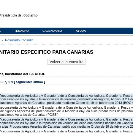
A
TESAURO
CALENDARIO
AYUDA
s
Resultado Consulta
TARIO ESPECIFICO PARA CANARIAS
, mostrando del 126 al 150.
,
6
,
7
,
8
,
9
[
Siguiente
/
Último
]
Viceconsejería de Agricultura y Ganadería de la Consejería de Agricultura, Ganadería, Pesca
concesión de las ayudas a la importación de terneros destinados al engorde, Acción III.2.4 
ducciones Agrarias de Canarias, publicado mediante Orden de 19 de febrero de 2013 (BOC 4
iceconsejería de Agricultura y Ganadería de la Consejería de Agricultura, Ganadería, Pesca y
ón de algunos aspectos del procedimiento de la Medida II «Ayuda a los productores de plátan
oducciones Agrarias de Canarias (POSEI)
Viceconsejería de Agricultura y Ganadería de la Consejería de Agricultura, Ganadería, Pesca
concesión de las ayudas a la reposición en vacuno de leche con novillas nacidas en Canarias
 a las Producciones Agrarias de Canarias, publicado mediante Orden de 19 de febrero de 2
Viceconsejería de Agricultura y Ganadería de la Consejería de Agricultura, Ganadería, Pesca