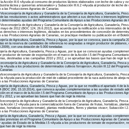
a Acción III.6 «Ayuda al consumo de productos lácteos elaborados con leche de cabra y ovej
ndustria láctea y queserías artesanales» y Subacción III.6.2 «Ayuda al productor de leche de 
 a las Producciones Agrarias de Canarias
 Viceconsejería de Agricultura y Ganadería de la Consejería de Agricultura, Ganadería, Pes
s de las resoluciones o actos administrativos que afecten a sus derechos o intereses legítimo
e determinadas ayudas del Programa Comunitario de Apoyo a las Producciones Agrarias de 
Viceconsejería de Agricultura y Ganadería de la Consejería de Agricultura, Ganadería, Pesc
 mayo de 2012 (BOC 124, 26.6.2012), que acuerda que la notificación a los interesados de l
sus derechos o intereses legítimos, dictados en los procedimientos de concesión de determi
 las Producciones Agrarias de Canarias, se practique mediante su publicación en el Boletín
ejería de Agricultura, Ganadería, Pesca y Aguas, por la que se convoca, para la campaña 20
idas en la reserva de cantidades de referencia no asignadas a ningún productor de plátanos,
8.2009), con una dotación de 5.000 toneladas
ejería de Agricultura, Ganadería, Pesca y Aguas, por la que se convocan ayudas complemen
or productor de tomate de exportación en el marco de la Acción I.5 del Programa Comunitario
ias, destinadas a las campañas 2010 y 2012, y se aprueban las bases que han de regir la
iceconsejería de Agricultura y Ganadería de la Consejería de Agricultura, Ganadería, Pesca y
a «Ayuda a los productores de determinados cultivos forrajeros», Acción III.12 del Progra
 Canarias
Viceconsejería de Agricultura y Ganadería de la Consejería de Agricultura, Ganadería, Pesca
 «Ayuda para la producción de miel de calidad procedente de la raza autóctona de abeja neg
 a las Producciones Agrarias de Canarias
jería de Agricultura, Ganadería, Pesca y Aguas, por la que se modifica el apartado 4 de la ba
4 (BOC 200, 15.10.2014), que convoca ayudas complementarias a las ayudas de estado adic
ción en el marco de la Acción I.5 del Programa Comunitario de Apoyo a las Producciones Agr
 y 2012, y se aprueban las bases que han de regir la misma
Viceconsejería de Agricultura y Ganadería de la Consejería de Agricultura, Ganadería, Pesca
 Acción I.2 «Ayuda para la comercialización fuera de Canarias de frutas, hortalizas, planta
tas, hortalizas (excepto tomate), plantas medicinales, flores y plantas vivas»; Subacción I.2
 a las Producciones Agrarias de Canarias
ejería de Agricultura, Ganadería, Pesca y Aguas, por la que se convocan ayudas complemen
as previstas en el Programa Comunitario de Apoyo a las Producciones Agrarias de Canarias
ayudas de Estado de la Medida I.5 «Ayuda a los productores de tomate de exportación», re
que han de regir la misma