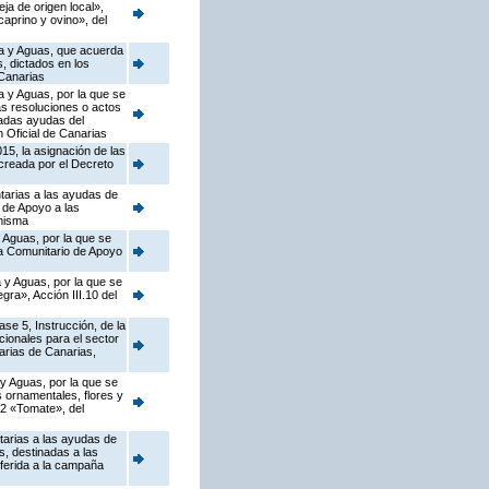
a de origen local»,
caprino y ovino», del
ca y Aguas, que acuerda
s, dictados en los
Canarias
a y Aguas, por la que se
as resoluciones o actos
nadas ayudas del
 Oficial de Canarias
15, la asignación de las
 creada por el Decreto
tarias a las ayudas de
 de Apoyo a las
 misma
 Aguas, por la que se
ma Comunitario de Apoyo
 y Aguas, por la que se
ra», Acción III.10 del
se 5, Instrucción, de la
ionales para el sector
arias de Canarias,
 y Aguas, por la que se
s ornamentales, flores y
.2 «Tomate», del
tarias a las ayudas de
, destinadas a las
ferida a la campaña