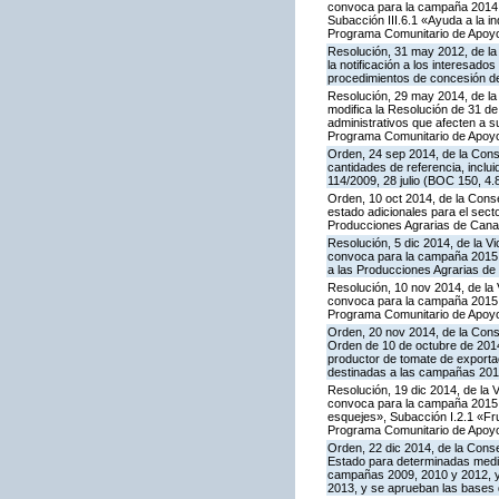
convoca para la campaña 2014 l
Subacción III.6.1 «Ayuda a la i
Programa Comunitario de Apoyo
Resolución, 31 may 2012, de la
la notificación a los interesado
procedimientos de concesión d
Resolución, 29 may 2014, de la 
modifica la Resolución de 31 de
administrativos que afecten a 
Programa Comunitario de Apoyo a
Orden, 24 sep 2014, de la Cons
cantidades de referencia, inclu
114/2009, 28 julio (BOC 150, 4.
Orden, 10 oct 2014, de la Cons
estado adicionales para el sect
Producciones Agrarias de Canar
Resolución, 5 dic 2014, de la V
convoca para la campaña 2015 l
a las Producciones Agrarias de
Resolución, 10 nov 2014, de la 
convoca para la campaña 2015 la
Programa Comunitario de Apoyo
Orden, 20 nov 2014, de la Conse
Orden de 10 de octubre de 201
productor de tomate de exporta
destinadas a las campañas 2010
Resolución, 19 dic 2014, de la 
convoca para la campaña 2015 la
esquejes», Subacción I.2.1 «Fru
Programa Comunitario de Apoyo
Orden, 22 dic 2014, de la Cons
Estado para determinadas medid
campañas 2009, 2010 y 2012, y 
2013, y se aprueban las bases 