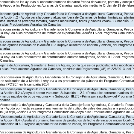
 concesión de las ayudas al consumo humano de carne fresca de vacuno, porcino y conejo de
 de Apoyo a las Producciones Agrarias de Canarias, publicado mediante Orden de 19 de febr
Viceconsejería de Agricultura y Ganadería de la Consejería de Agricultura, Ganadería, Pesca
 Acción I.2 «Ayuda para la comercialización fuera de Canarias de frutas, hortalizas, planta
tas, hortalizas (excepto tomate), plantas medicinales, flores y plantas vivas»; Subacción I.2
 a las Producciones Agrarias de Canarias
Viceconsejería de Agricultura y Ganadería de la Consejería de Agricultura, Ganadería, Pesca
a «Ayuda a los productores de tomate de exportación», Acción I.5 del Programa Comunitari
rias
Viceconsejería de Agricultura y Ganadería de la Consejería de Agricultura, Ganadería, Pesca
las ayudas incluidas en la Acción III.3 «Apoyo al sector de caprino y ovino», del Programa
anarias.
Viceconsejería de Agricultura y Ganadería de la Consejería de Agricultura, Ganadería, Pesca
a «Ayuda a los productores de determinados cultivos forrajeros», Acción III.12 del Progra
 Canarias.
jería de Agricultura, Ganadería, Pesca y Aguas, por la que se da publicidad a las modificac
a las Producciones Agrarias de Canarias, en virtud del Reglamento (UE) nº 228/2013, del 
Viceconsejería de Agricultura y Ganadería de la Consejería de Agricultura, Ganadería, Pesca
 de solicitudes de la Medida II «Ayuda a los productores de plátano» del Programa Comunitar
rias (POSEI) en la campaña 2014
Viceconsejería de Agricultura y Ganadería de la Consejería de Agricultura, Ganadería, Pesc
 Acción III.2 «Apoyo al sector vacuno», Subacción III.2.1 «Prima a los terneros nacidos de
terneros nacidos de otros vacunos», y Subacción III.2.3 «Prima por sacrificio» del Programa
anarias
Viceconsejería de Agricultura y Ganadería de la Consejería de Agricultura, Ganadería, Pesca
a «Ayuda por hectárea para el mantenimiento del cultivo de vides destinadas a la producció
da (DOP)», Acción I.3 del Programa Comunitario de Apoyo a las Producciones Agrarias de C
Viceconsejería de Agricultura y Ganadería de la Consejería de Agricultura, Ganadería, Pesc
a Acción III.4 «Ayuda al consumo humano de productos de leche de vaca de origen local», S
y Subacción III.4.2 «Ayuda al productor de leche de vaca», del Programa Comunitario de Apoy
Viceconsejería de Agricultura y Ganadería de la Consejería de Agricultura, Ganadería, Pesc