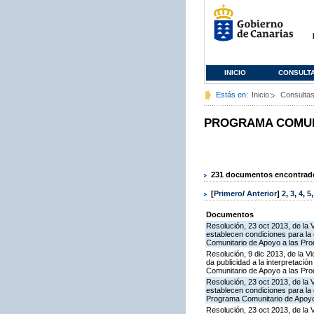
INICIO
CONSULT
Estás en:
Inicio
Consulta
PROGRAMA COMUNI
231 documentos encontrados
[
Primero
/
Anterior
]
2
,
3
,
4
,
5
Documentos
Resolución, 23 oct 2013, de la 
establecen condiciones para la 
Comunitario de Apoyo a las Pro
Resolución, 9 dic 2013, de la V
da publicidad a la interpretaci
Comunitario de Apoyo a las Pr
Resolución, 23 oct 2013, de la 
establecen condiciones para la 
Programa Comunitario de Apoyo
Resolución, 23 oct 2013, de la 