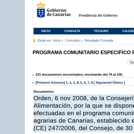
INICIO
CONSULTA
TESAURO
CALEN
Estás en:
Inicio
Consultas
Resultado Consulta
PROGRAMA COMUNITARIO ESPECIFICO 
231 documentos encontrados, mostrando del 76 al 100.
[
Primero
/
Anterior
]
1
,
2
,
3
,
4
,
5
,
6
,
7
,
8
[
Siguiente
/
Último
]
Documentos
Orden, 6 nov 2008, de la Consejerí
Alimentación, por la que se dispon
efectuadas en el programa comunit
agrarias de Canarias, establecido e
(CE) 247/2006, del Consejo, de 30