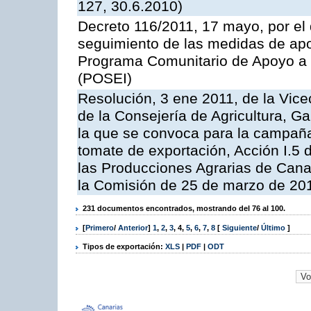
127, 30.6.2010)
Decreto 116/2011, 17 mayo, por el
seguimiento de las medidas de apoy
Programa Comunitario de Apoyo a 
(POSEI)
Resolución, 3 ene 2011, de la Vice
de la Consejería de Agricultura, G
la que se convoca para la campaña
tomate de exportación, Acción I.5
las Producciones Agrarias de Cana
la Comisión de 25 de marzo de 201
231 documentos encontrados, mostrando del 76 al 100.
[
Primero
/
Anterior
]
1
,
2
,
3
,
4
,
5
,
6
,
7
,
8
[
Siguiente
/
Último
]
Tipos de exportación:
XLS
|
PDF
|
ODT