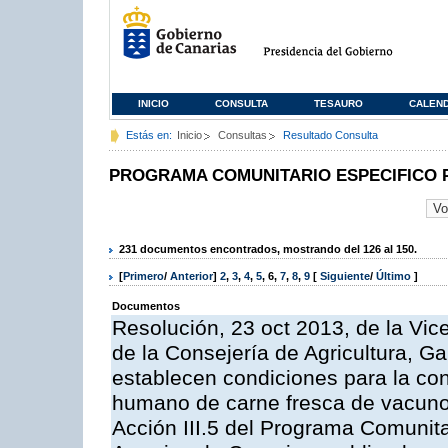
INICIO
CONSULTA
TESAURO
CALEN
Estás en:
Inicio
Consultas
Resultado Consulta
PROGRAMA COMUNITARIO ESPECIFICO 
231 documentos encontrados, mostrando del 126 al 150.
[
Primero
/
Anterior
]
2
,
3
,
4
,
5
,
6
,
7
,
8
,
9
[
Siguiente
/
Último
]
Documentos
Resolución, 23 oct 2013, de la Vic
de la Consejería de Agricultura, G
establecen condiciones para la co
humano de carne fresca de vacuno, 
Acción III.5 del Programa Comunit