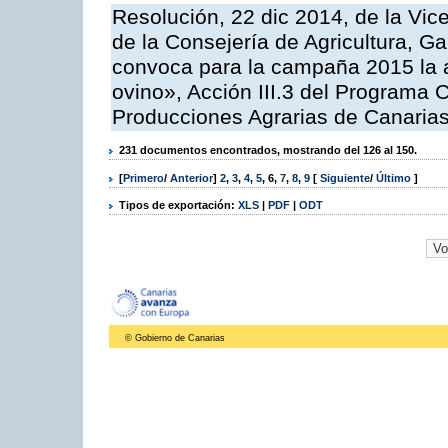
Resolución, 22 dic 2014, de la Vic
de la Consejería de Agricultura, G
convoca para la campaña 2015 la a
ovino», Acción III.3 del Programa 
Producciones Agrarias de Canaria
231 documentos encontrados, mostrando del 126 al 150.
[
Primero
/
Anterior
]
2
,
3
,
4
,
5
,
6
,
7
,
8
,
9
[
Siguiente
/
Último
]
Tipos de exportación:
XLS
|
PDF
|
ODT
© Gobierno de Canarias