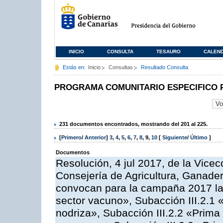
INICIO
CONSULTA
TESAURO
CALEN
Estás en:
Inicio
Consultas
Resultado Consulta
PROGRAMA COMUNITARIO ESPECIFICO 
231 documentos encontrados, mostrando del 201 al 225.
[
Primero
/
Anterior
]
3
,
4
,
5
,
6
,
7
,
8
,
9
,
10
[
Siguiente
/
Último
]
Documentos
Resolución, 4 jul 2017, de la Vicec
Consejería de Agricultura, Ganader
convocan para la campaña 2017 las
sector vacuno», Subacción III.2.1 
nodriza», Subacción III.2.2 «Prima 