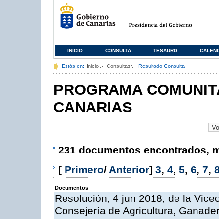
INICIO
CONSULTA
TESAURO
CALEN
Estás en:
Inicio
Consultas
Resultado Consulta
PROGRAMA COMUNITA
CANARIAS
231 documentos encontrados, mo
[
Primero
/
Anterior
]
3
,
4
,
5
,
6
,
7
,
Documentos
Resolución, 4 jun 2018, de la Vice
Consejería de Agricultura, Ganader