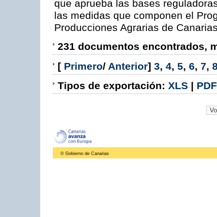
que aprueba las bases reguladora
las medidas que componen el Prog
Producciones Agrarias de Canaria
231 documentos encontrados, mo
[
Primero
/
Anterior
]
3
,
4
,
5
,
6
,
7
,
Tipos de exportación:
XLS
|
PDF
© Gobierno de Canarias